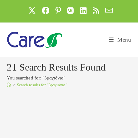
Skip
to
content
Menu
21
Search Results Found
You searched for: "βραχιόνιο"
>
Search results for
“βραχιόνιο”