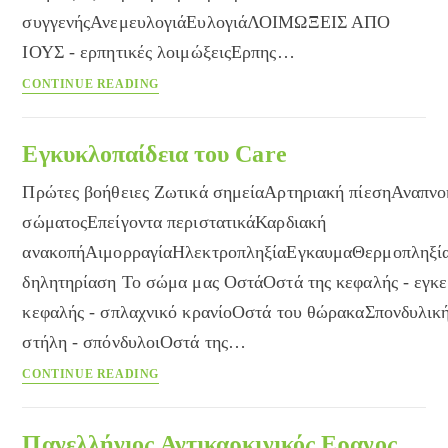
συγγενήςΑνεμευλογιάΕυλογιάΛΟΙΜΩΞΕΙΣ ΑΠΟ
ΙΟΥΣ - ερπητικές λοιμώξειςΕρπης…
Συμπτώματα
CONTINUE READING
και
νοσήματα
Εγκυκλοπαίδεια του Care
Πρώτες βοήθειες Ζωτικά σημείαΑρτηριακή πίεσηΑναπν
σώματοςΕπείγοντα περιστατικάΚαρδιακή
ανακοπήΑιμορραγίαΗλεκτροπληξίαΕγκαυμαΘερμοπληξί
δηλητηρίαση Το σώμα μας ΟστάΟστά της κεφαλής - εγκε
κεφαλής - σπλαχνικό κρανίοΟστά του θώρακαΣπονδυλικ
στήλη - σπόνδυλοιΟστά της…
Εγκυκλοπαίδεια
CONTINUE READING
του
Care
Πανελλήνιος Αντικαρκινικός Ερανος