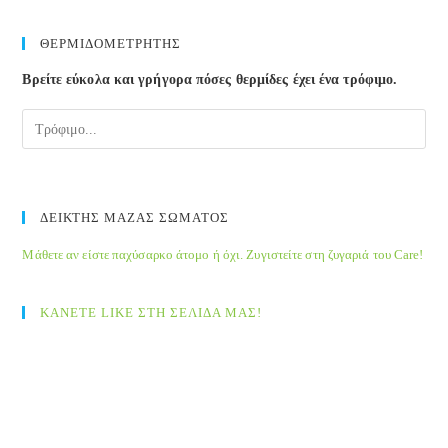
to
clos
ΘΕΡΜΙΔΟΜΕΤΡΗΤΗΣ
the
Βρείτε εύκολα και γρήγορα πόσες θερμίδες έχει ένα τρόφιμο.
sea
pane
ΔΕΙΚΤΗΣ ΜΑΖΑΣ ΣΩΜΑΤΟΣ
Μάθετε αν είστε παχύσαρκο άτομο ή όχι. Ζυγιστείτε στη ζυγαριά του Care!
ΚΑΝΕΤΕ LIKE ΣΤΗ ΣΕΛΙΔΑ ΜΑΣ!