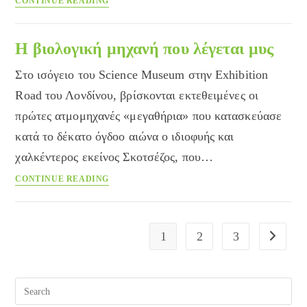
CONTINUE READING
κατά
της
αρτηριοσκλήρυνσης
Η βιολογική μηχανή που λέγεται μυς
Στο ισόγειο του Science Museum στην Exhibition
Road του Λονδίνου, βρίσκονται εκτεθειμένες οι
πρώτες ατμομηχανές «μεγαθήρια» που κατασκεύασε
κατά το δέκατο όγδοο αιώνα ο ιδιοφυής και
χαλκέντερος εκείνος Σκοτσέζος, που…
Η
CONTINUE READING
βιολογική
μηχανή
που
1
2
3
Go to the
λέγεται
μυς
Pre
Esc