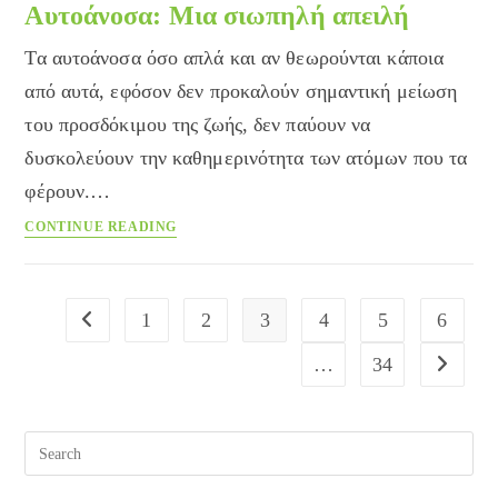
ενημέρωση
Αυτοάνοσα: Μια σιωπηλή απειλή
Τα αυτοάνοσα όσο απλά και αν θεωρούνται κάποια
από αυτά, εφόσον δεν προκαλούν σημαντική μείωση
του προσδόκιμου της ζωής, δεν παύουν να
δυσκολεύουν την καθημερινότητα των ατόμων που τα
φέρουν.…
Αυτοάνοσα:
CONTINUE READING
Μια
σιωπηλή
απειλή
1
2
3
4
5
6
Go to the previous page
…
34
Go to the