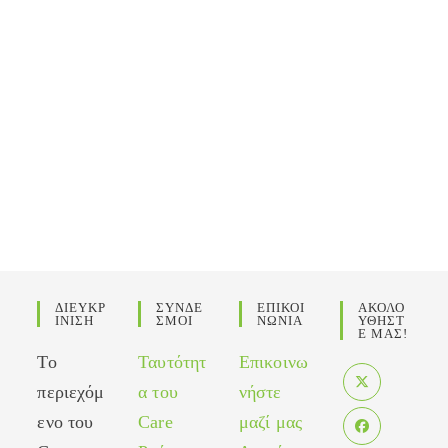
ΔΙΕΥΚΡ
ΣΥΝΔΕ
ΕΠΙΚΟΙ
ΑΚΟΛΟ
ΙΝΙΣΗ
ΣΜΟΙ
ΝΩΝΙΑ
ΥΘΗΣΤ
Ε ΜΑΣ!
Το
Ταυτότητ
Επικοινω
περιεχόμ
α του
νήστε
Opens
ενο του
Care
μαζί μας
in