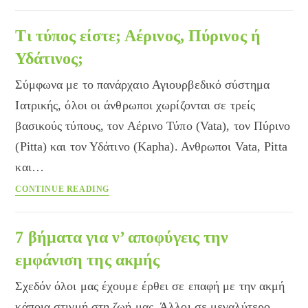
του
σκύλου
Τι τύπος είστε; Αέρινος, Πύρινος ή
και
Υδάτινος;
της
γάτας
Σύμφωνα με το πανάρχαιο Αγιουρβεδικό σύστημα
Ιατρικής, όλοι οι άνθρωποι χωρίζονται σε τρείς
βασικούς τύπους, τον Αέρινο Τύπο (Vata), τον Πύρινο
(Pitta) και τον Υδάτινο (Kapha). Ανθρωποι Vata, Pitta
και…
Τι
CONTINUE READING
τύπος
είστε;
Αέρινος,
7 βήματα για ν’ αποφύγεις την
Πύρινος
εμφάνιση της ακμής
ή
Υδάτινος;
Σχεδόν όλοι μας έχουμε έρθει σε επαφή με την ακμή
κάποια στιγμή στη ζωή μας. Άλλοι σε μεγαλύτερο