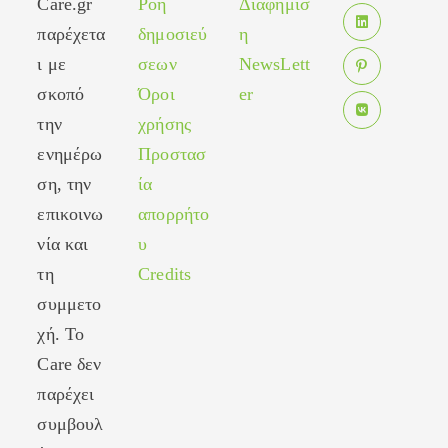
Care.gr
Ροή
Διαφήμισ
Opens
a
in
παρέχετα
δημοσιεύ
η
new
Opens
a
tab
ι με
σεων
NewsLett
in
new
σκοπό
Όροι
er
Opens
a
tab
in
new
την
χρήσης
Opens
a
tab
ενημέρω
Προστασ
in
new
ση, την
ία
a
tab
new
επικοινω
απορρήτο
tab
νία και
υ
τη
Credits
συμμετο
χή. Το
Care δεν
παρέχει
συμβουλ