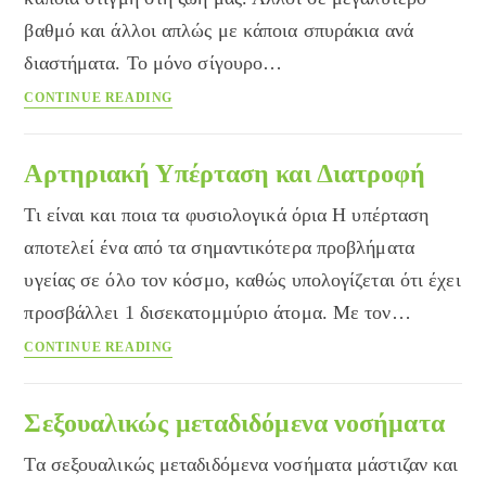
βαθμό και άλλοι απλώς με κάποια σπυράκια ανά
διαστήματα. Το μόνο σίγουρο…
7
CONTINUE READING
βήματα
για
ν’
Αρτηριακή Υπέρταση και Διατροφή
αποφύγεις
Τι είναι και ποια τα φυσιολογικά όρια Η υπέρταση
την
εμφάνιση
αποτελεί ένα από τα σημαντικότερα προβλήματα
της
υγείας σε όλο τον κόσμο, καθώς υπολογίζεται ότι έχει
ακμής
προσβάλλει 1 δισεκατομμύριο άτομα. Με τον…
Αρτηριακή
CONTINUE READING
Υπέρταση
και
Διατροφή
Σεξουαλικώς μεταδιδόμενα νοσήματα
Τα σεξουαλικώς μεταδιδόμενα νοσήματα μάστιζαν και