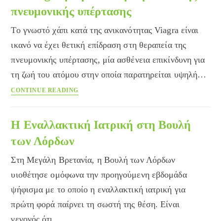
ΠΟΥ
πνευμονικής υπέρτασης
για
την
Το γνωστό χάπι κατά της ανικανότητας Viagra είναι
Εναλλακτική
ικανό να έχει θετική επίδραση στη θεραπεία της
Ιατρική
πνευμονικής υπέρτασης, μία ασθένεια επικίνδυνη για
τη ζωή του ατόμου στην οποία παρατηρείται υψηλή…
Το
CONTINUE READING
Viagra
βοηθάει
στη
Η Εναλλακτική Ιατρική στη Βουλή
θεραπεία
των Λόρδων
της
πνευμονικής
Στη Μεγάλη Βρετανία, η Βουλή των Λόρδων
υπέρτασης
υιοθέτησε ομόφωνα την προηγούμενη εβδομάδα
ψήφισμα με το οποίο η εναλλακτική ιατρική για
πρώτη φορά παίρνει τη σωστή της θέση. Είναι
γεγονός ότι…