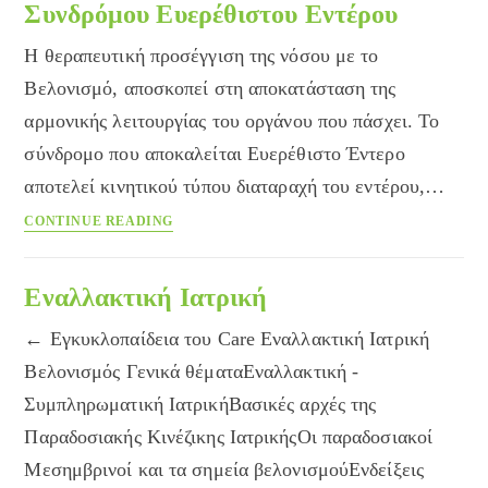
Συνδρόμου Ευερέθιστου Εντέρου
Η θεραπευτική προσέγγιση της νόσου με το
Βελονισμό, αποσκοπεί στη αποκατάσταση της
αρμονικής λειτουργίας του οργάνου που πάσχει. Το
σύνδρομο που αποκαλείται Ευερέθιστο Έντερο
αποτελεί κινητικού τύπου διαταραχή του εντέρου,…
Βελονισμός:
CONTINUE READING
μια
εναλλακτική
προσέγγιση
Εναλλακτική Ιατρική
στη
← Εγκυκλοπαίδεια του Care Εναλλακτική Ιατρική
θεραπεία
του
Βελονισμός Γενικά θέματαΕναλλακτική -
Συνδρόμου
Συμπληρωματική ΙατρικήΒασικές αρχές της
Ευερέθιστου
Παραδοσιακής Κινέζικης ΙατρικήςΟι παραδοσιακοί
Εντέρου
Μεσημβρινοί και τα σημεία βελονισμούΕνδείξεις