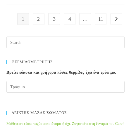
πονοκέφαλος:
Πως
1
2
3
4
…
11
Go to the
ο
βελονισμός
βοηθάει
ΘΕΡΜΙΔΟΜΕΤΡΗΤΗΣ
Βρείτε εύκολα και γρήγορα πόσες θερμίδες έχει ένα τρόφιμο.
ΔΕΙΚΤΗΣ ΜΑΖΑΣ ΣΩΜΑΤΟΣ
Μάθετε αν είστε παχύσαρκο άτομο ή όχι. Ζυγιστείτε στη ζυγαριά του Care!