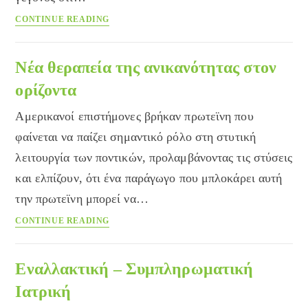
Η
CONTINUE READING
Εναλλακτική
Ιατρική
στη
Νέα θεραπεία της ανικανότητας στον
Βουλή
ορίζοντα
των
Λόρδων
Αμερικανοί επιστήμονες βρήκαν πρωτεϊνη που
φαίνεται να παίζει σημαντικό ρόλο στη στυτική
λειτουργία των ποντικών, προλαμβάνοντας τις στύσεις
και ελπίζουν, ότι ένα παράγωγο που μπλοκάρει αυτή
την πρωτεϊνη μπορεί να…
Νέα
CONTINUE READING
θεραπεία
της
ανικανότητας
Εναλλακτική – Συμπληρωματική
στον
Ιατρική
ορίζοντα