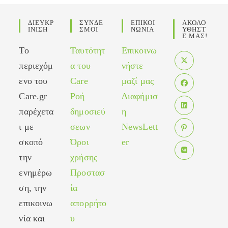
ΔΙΕΥΚΡ
ΣΥΝΔΕ
ΕΠΙΚΟΙ
ΑΚΟΛΟ
ΙΝΙΣΗ
ΣΜΟΙ
ΝΩΝΙΑ
ΥΘΗΣΤ
Ε ΜΑΣ!
Το
Ταυτότητ
Επικοινω
περιεχόμ
α του
νήστε
Opens
ενο του
Care
μαζί μας
in
Care.gr
Ροή
Διαφήμισ
Opens
a
in
παρέχετα
δημοσιεύ
η
new
Opens
a
tab
ι με
σεων
NewsLett
in
new
σκοπό
Όροι
er
Opens
a
tab
in
new
την
χρήσης
Opens
a
tab
ενημέρω
Προστασ
in
new
ση, την
ία
a
tab
new
επικοινω
απορρήτο
tab
νία και
υ