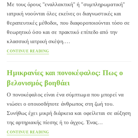
Με τους όρους "εναλλακτική" ή "συμπληρωματική"
ιατρική νοούνται όλες εκείνες οι διαγνωστικές και
θεραπευτικές μέθοδοι, που διαφοροποιούνται τόσο σε
θεωρητικό όσο και σε πρακτικό επίπεδο από την
κλασσική ιατρική σκέψη.…
Εναλλακτική
CONTINUE READING
–
Συμπληρωματική
Ιατρική
Ημικρανίες και πονοκέφαλος: Πως ο
βελονισμός βοηθάει
Ο πονοκέφαλος είναι ένα σύμπτωμα που μπορεί να
νιώσει ο οποιοσδήποτε άνθρωπος στη ζωή του.
Συνήθως έχει μικρή διάρκεια και οφείλεται σε αύξηση
της αρτηριακής πίεσης ή το άγχος. Ένας…
Ημικρανίες
CONTINUE READING
και