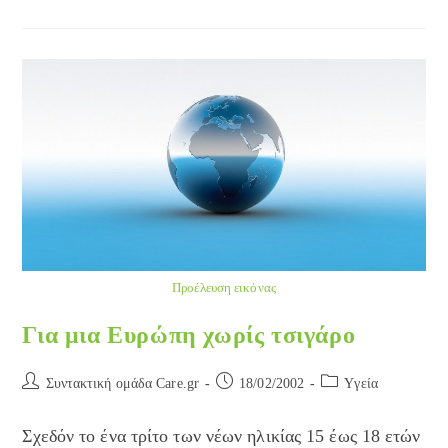
Χωρίς
Τσιγάρο
Οδηγούν
Σε
Οριστική
Διακοπή
Του
Καπνίσματος
Προέλευση εικόνας
Για μια Ευρώπη χωρίς τσιγάρο
Post
Post
Post
Συντακτική ομάδα Care.gr
18/02/2002
Yγεία
author:
published:
category:
Σχεδόν το ένα τρίτο των νέων ηλικίας 15 έως 18 ετών