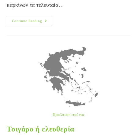
καρκίνων τα τελευταία…
Τσιγάρο,
Continue Reading
Αλκοόλ
Και
Καυτερές
Τροφές
Και
Καρκίνος
Του
Στόματος
Προέλευση εικόνας
Τσιγάρο ή ελευθερία