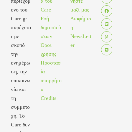
περιεχόμ
α του
νήστε
Opens
ενο του
Care
μαζί μας
in
Care.gr
Ροή
Διαφήμισ
Opens
a
in
παρέχετα
δημοσιεύ
η
new
Opens
a
tab
ι με
σεων
NewsLett
in
new
σκοπό
Όροι
er
Opens
a
tab
in
new
την
χρήσης
Opens
a
tab
ενημέρω
Προστασ
in
new
ση, την
ία
a
tab
new
επικοινω
απορρήτο
tab
νία και
υ
τη
Credits
συμμετο
χή. Το
Care δεν