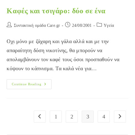
Καφές και τσιγάρο: δύο σε ένα
Post
Post
Post
Συντακτική ομάδα Care.gr
24/08/2001
Yγεία
author:
published:
category:
Οχι μόνο με ζάχαρη και γάλα αλλά και με την
απαραίτητη δόση νικοτίνης, θα μπορούν να
απολαμβάνουν τον καφέ τους όσοι προσπαθούν να
κόψουν το κάπνισμα. Τα καλά νέα για…
Καφές
Continue Reading
Και
Τσιγάρο:
Δύο
Σε
Ένα
1
2
3
4
Go to the previous page
Go to the