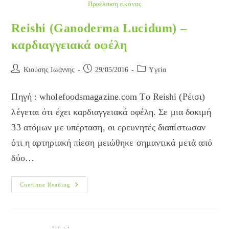
Προέλευση εικόνας
Reishi (Ganoderma Lucidum) –
καρδιαγγειακά οφέλη
Post
Post
Post
Κιούσης Ιωάννης
29/05/2016
Yγεία
author:
published:
category:
Πηγή : wholefoodsmagazine.com Tο Reishi (Ρέισι)
λέγεται ότι έχει καρδιαγγειακά οφέλη. Σε μια δοκιμή
33 ατόμων με υπέρταση, οι ερευνητές διαπίστωσαν
ότι η αρτηριακή πίεση μειώθηκε σημαντικά μετά από
δύο…
Reishi
Continue Reading
(Ganoderma
Lucidum)
–
Καρδιαγγειακά
Οφέλη