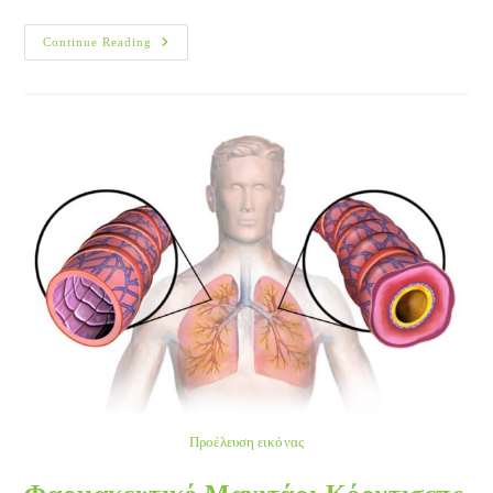
Η
Continue Reading
Υγεία
Είναι
Το
Καλύτερο
Δώρο
Για
Τη
Γυναίκα
Προέλευση εικόνας