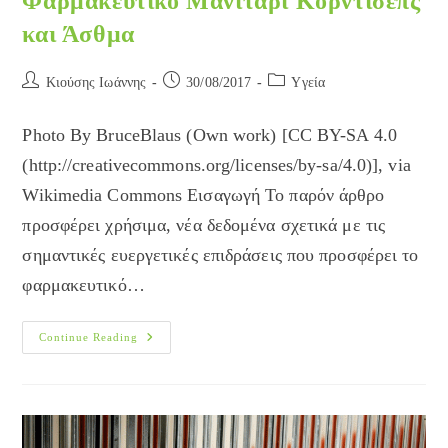
Φαρμακευτικό Μανιτάρι Κόρντισεπς
και Άσθμα
Post
Post
Post
Κιούσης Ιωάννης
30/08/2017
Yγεία
author:
published:
category:
Photo By BruceBlaus (Own work) [CC BY-SA 4.0
(http://creativecommons.org/licenses/by-sa/4.0)], via
Wikimedia Commons Εισαγωγή Το παρόν άρθρο
προσφέρει χρήσιμα, νέα δεδομένα σχετικά με τις
σημαντικές ευεργετικές επιδράσεις που προσφέρει το
φαρμακευτικό…
Φαρμακευτικό
Continue Reading
Μανιτάρι
Κόρντισεπς
Και
Άσθμα