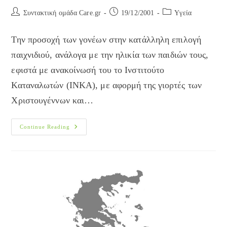
Post
Post
Post
Συντακτική ομάδα Care.gr
19/12/2001
Yγεία
author:
published:
category:
Την προσοχή των γονέων στην κατάλληλη επιλογή
παιχνιδιού, ανάλογα με την ηλικία των παιδιών τους,
εφιστά με ανακοίνωσή του το Ινστιτούτο
Καταναλωτών (ΙΝΚΑ), με αφορμή της γιορτές των
Χριστουγέννων και…
Διαλέξτε
Continue Reading
Δώρα
Για
Τα
Παιδιά
Σας
Ανάλογα
Με
Την
Ηλικία
Τους