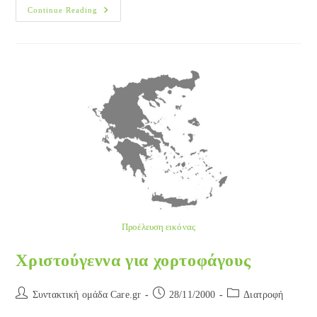
Γονείς:
Continue Reading
Χαρίστε
Παιχνίδια
Αλλά
Και
Ασφάλεια
Προέλευση εικόνας
Χριστούγεννα για χορτοφάγους
Post
Post
Post
Συντακτική ομάδα Care.gr
28/11/2000
Διατροφή
author:
published:
category: