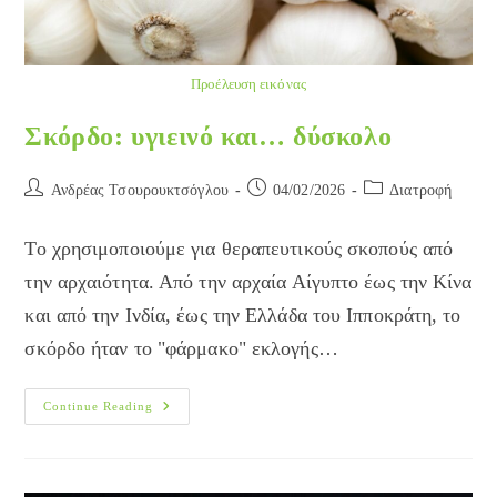
Προέλευση εικόνας
Σκόρδο: υγιεινό και… δύσκολο
Post
Post
Post
Ανδρέας Τσουρουκτσόγλου
04/02/2026
Διατροφή
author:
published:
category:
Το χρησιμοποιούμε για θεραπευτικούς σκοπούς από
την αρχαιότητα. Από την αρχαία Αίγυπτο έως την Κίνα
και από την Ινδία, έως την Ελλάδα του Ιπποκράτη, το
σκόρδο ήταν το "φάρμακο" εκλογής…
Σκόρδο:
Continue Reading
Υγιεινό
Και…
Δύσκολο