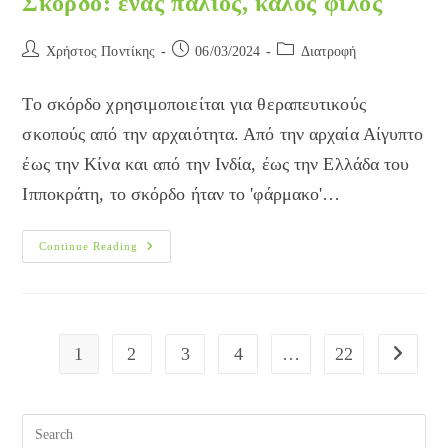
Σκόρδο: ένας παλιός, καλός φίλος
Post
Post
Post
Χρήστος Ποντίκης
06/03/2024
Διατροφή
author:
published:
category:
Το σκόρδο χρησιμοποιείται για θεραπευτικούς
σκοπούς από την αρχαιότητα. Από την αρχαία Αίγυπτο
έως την Κίνα και από την Ινδία, έως την Ελλάδα του
Ιπποκράτη, το σκόρδο ήταν το 'φάρμακο'…
Σκόρδο:
Continue Reading
Ένας
Παλιός,
Καλός
Φίλος
1
2
3
4
…
22
Go to the