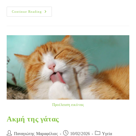
Οξεία
Continue Reading
Εντερίτιδα
Του
Σκύλου
Και
Της
Γάτας
Προέλευση εικόνας
Ακμή της γάτας
Post
Post
Post
Παναγιώτης Μαραφέλιας
10/02/2026
Yγεία