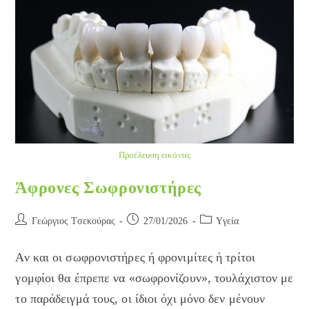
Προέλευση εικόνας
Άφρονες Σωφρονιστήρες
Post
Post
Post
Γεώργιος Τσεκούρας
27/01/2026
Yγεία
author:
published:
category:
Αν και οι σωφρονιστήρες ή φρονιμίτες ή τρίτοι
γομφίοι θα έπρεπε να «σωφρονίζουν», τουλάχιστον με
το παράδειγμά τους, οι ίδιοι όχι μόνο δεν μένουν