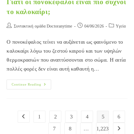
Γιατί οι πονοκέφαλοι είναι πιο συχνοί
το καλοκαίρι;
Post
Post
Post
Συντακτική ομάδα Doctoranytime
04/06/2026
Yγεία
author:
published:
category:
Ο πονοκέφαλος τείνει να αυξάνεται ως φαινόμενο το
καλοκαίρι λόγω του ζεστού καιρού και των υψηλών
θερμοκρασιών που αναπτύσσονται στο σώμα. Η αιτία
πολλές φορές δεν είναι αυτή καθαυτή η…
Γιατί
Continue Reading
Οι
Πονοκέφαλοι
Είναι
Πιο
Συχνοί
Το
Καλοκαίρι;
1
2
3
4
5
6
Go to the previous page
7
8
…
1,223
Go to the