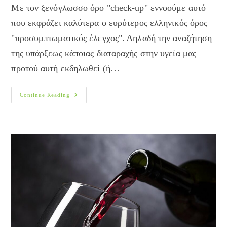
Με τον ξενόγλωσσο όρο "check-up" εννοούμε αυτό
που εκφράζει καλύτερα ο ευρύτερος ελληνικός όρος
"προσυμπτωματικός έλεγχος". Δηλαδή την αναζήτηση
της υπάρξεως κάποιας διαταραχής στην υγεία μας
προτού αυτή εκδηλωθεί (ή…
Ετήσιο
Continue Reading
Check-
Up:
Τι
Περιλαμβάνει,
Πότε
Πρέπει
Να
Γίνεται