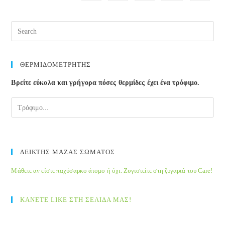
Pre
Esc
to
clos
ΘΕΡΜΙΔΟΜΕΤΡΗΤΗΣ
the
Βρείτε εύκολα και γρήγορα πόσες θερμίδες έχει ένα τρόφιμο.
sea
pane
ΔΕΙΚΤΗΣ ΜΑΖΑΣ ΣΩΜΑΤΟΣ
Μάθετε αν είστε παχύσαρκο άτομο ή όχι. Ζυγιστείτε στη ζυγαριά του Care!
ΚΑΝΕΤΕ LIKE ΣΤΗ ΣΕΛΙΔΑ ΜΑΣ!