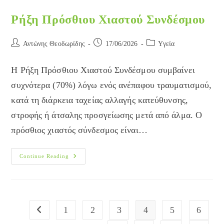
Ρήξη Πρόσθιου Χιαστού Συνδέσμου
Post
Post
Post
Αντώνης Θεοδωρίδης
17/06/2026
Yγεία
author:
published:
category:
Η Ρήξη Πρόσθιου Χιαστού Συνδέσμου συμβαίνει
συχνότερα (70%) λόγω ενός ανέπαφου τραυματισμού,
κατά τη διάρκεια ταχείας αλλαγής κατεύθυνσης,
στροφής ή άτσαλης προσγείωσης μετά από άλμα. Ο
πρόσθιος χιαστός σύνδεσμος είναι…
Ρήξη
Continue Reading
Πρόσθιου
Χιαστού
Συνδέσμου
1
2
3
4
5
6
Go to the previous page