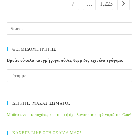
7
…
1,223
Go to the
Pre
Esc
to
clos
ΘΕΡΜΙΔΟΜΕΤΡΗΤΗΣ
the
Βρείτε εύκολα και γρήγορα πόσες θερμίδες έχει ένα τρόφιμο.
sea
pane
ΔΕΙΚΤΗΣ ΜΑΖΑΣ ΣΩΜΑΤΟΣ
Μάθετε αν είστε παχύσαρκο άτομο ή όχι. Ζυγιστείτε στη ζυγαριά του Care!
ΚΑΝΕΤΕ LIKE ΣΤΗ ΣΕΛΙΔΑ ΜΑΣ!