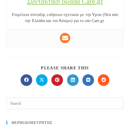
Συντακτική ομάδα Care.gr
Επιμέλεια σύνταξης ειδήσεων σχετικών με την Υγεία (Νέα από
την Ελλάδα και τον Κόσμο) για το site Care.gr.
SHARE
PLEASE SHARE THIS
THIS
CONTENT
Opens
Opens
Opens
Opens
Opens
Opens
in
in
in
in
in
in
a
a
a
a
a
a
new
new
new
new
new
new
window
window
window
window
window
window
ΘΕΡΜΙΔΟΜΕΤΡΗΤΗΣ