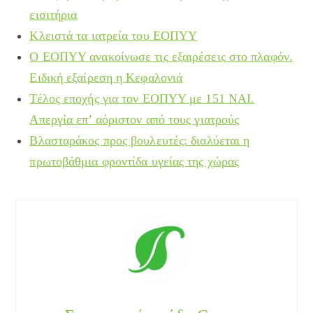
εισιτήρια
Κλειστά τα ιατρεία του ΕΟΠΥΥ
Ο ΕΟΠΥΥ ανακοίνωσε τις εξαιρέσεις στο πλαφόν.
Ειδική εξαίρεση η Κεφαλονιά
Τέλος εποχής για τον ΕΟΠΥΥ με 151 ΝΑΙ.
Απεργία επ’ αόριστον από τους γιατρούς
Βλασταράκος προς βουλευτές: διαλύεται η
πρωτοβάθμια φροντίδα υγείας της χώρας