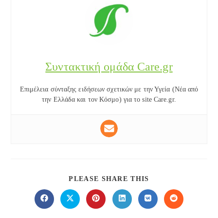
Συντακτική ομάδα Care.gr
Επιμέλεια σύνταξης ειδήσεων σχετικών με την Υγεία (Νέα από
την Ελλάδα και τον Κόσμο) για το site Care.gr.
SHARE
PLEASE SHARE THIS
THIS
CONTENT
Opens
Opens
Opens
Opens
Opens
Opens
in
in
in
in
in
in
a
a
a
a
a
a