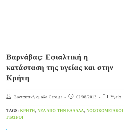
Βαρνάβας: Εφιαλτική η
κατάσταση της υγείας και στην
Κρήτη
Post
Post
Post
Συντακτική ομάδα Care.gr
02/08/2013
Yγεία
author:
published:
category:
TAGS
:
ΚΡΉΤΗ
,
ΝΈΑ ΑΠΌ ΤΗΝ ΕΛΛΆΔΑ
,
ΝΟΣΟΚΟΜΕΙΑΚΟΊ
ΓΙΑΤΡΟΊ