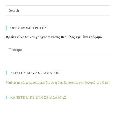
new
new
new
new
new
new
window
window
window
window
window
window
ΘΕΡΜΙΔΟΜΕΤΡΗΤΗΣ
Βρείτε εύκολα και γρήγορα πόσες θερμίδες έχει ένα τρόφιμο.
ΔΕΙΚΤΗΣ ΜΑΖΑΣ ΣΩΜΑΤΟΣ
Μάθετε αν είστε παχύσαρκο άτομο ή όχι. Ζυγιστείτε στη ζυγαριά του Care!
ΚΑΝΕΤΕ LIKE ΣΤΗ ΣΕΛΙΔΑ ΜΑΣ!