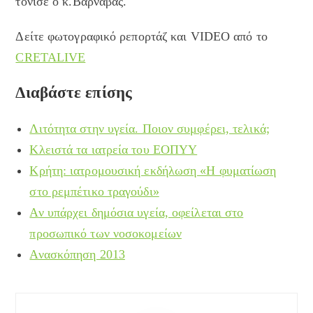
τόνισε ο κ.Βαρνάβας.
Δείτε φωτογραφικό ρεπορτάζ και VIDEO από το
CRETALIVE
Διαβάστε επίσης
Λιτότητα στην υγεία. Ποιον συμφέρει, τελικά;
Κλειστά τα ιατρεία του ΕΟΠΥΥ
Κρήτη: ιατρομουσική εκδήλωση «Η φυματίωση
στο ρεμπέτικο τραγούδι»
Αν υπάρχει δημόσια υγεία, οφείλεται στο
προσωπικό των νοσοκομείων
Ανασκόπηση 2013