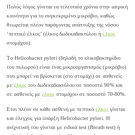
Πολύς λόγος γίνεται τα τελευταία χρόνια στην ιατρική
κοινότητα για το συγκεκριμένο μικρόβιο, καθώς
θεωρείται πλέον παράγοντας ανάπτυξης της νόσου
‘πεπτικό έλκος’ (έλκος δωδεκαδακτύλου ή
έλκος
στομάχου).
Tο Helicobacter pylori (δηλαδή το ελικοβακτηρίδιο
του πυλωρού) είναι ένας μικροοργανισμός (μικρόβιο)
που μπορεί να βρίσκεται (στο στομάχι) σε ασθενείς
με
έλκος
του δωδεκαδακτύλου σε ποσοστό 90% και
σε ασθενείς με
έλκος
στομάχου σε ποσοστό 70-80%.
Ετσι πλέον σε κάθε ασθενή με πεπτικό
έλκος
γίνεται
και έλεγχος για ύπαρξη Helicobacter pylori. Η
ανίχνευσή του γίνεται με ειδικά test (Breath test) ή