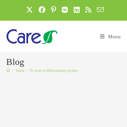
Skip
to
content
Menu
Blog
>
Yγεία
>
Τι είναι το Helicobacter pylori;