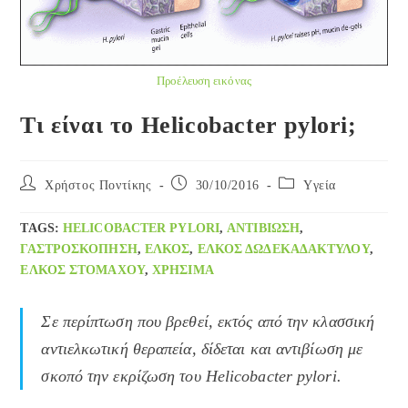
Προέλευση εικόνας
Τι είναι το Helicobacter pylori;
Post
Post
Post
Χρήστος Ποντίκης
30/10/2016
Yγεία
author:
published:
category:
TAGS
:
HELICOBACTER PYLORI
,
ΑΝΤΙΒΊΩΣΗ
,
ΓΑΣΤΡΟΣΚΌΠΗΣΗ
,
ΈΛΚΟΣ
,
ΈΛΚΟΣ ΔΩΔΕΚΑΔΑΚΤΎΛΟΥ
,
ΈΛΚΟΣ ΣΤΟΜΆΧΟΥ
,
ΧΡΉΣΙΜΑ
Σε περίπτωση που βρεθεί, εκτός από την κλασσική
αντιελκωτική θεραπεία, δίδεται και αντιβίωση με
σκοπό την εκρίζωση του Helicobacter pylori.