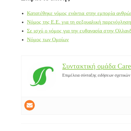
Κατατέθηκε νόμος ενάντια στην εμπορία ανθρ
Νόμος της Ε.Ε. για τη σεξουαλική παρενόχλησ
Σε ισχύ ο νόμος για την ευθανασία στην Ολλαν
Νόμος των Ομοίων
Συντακτική ομάδα Care
Επιμέλεια σύνταξης ειδήσεων σχετικών μ