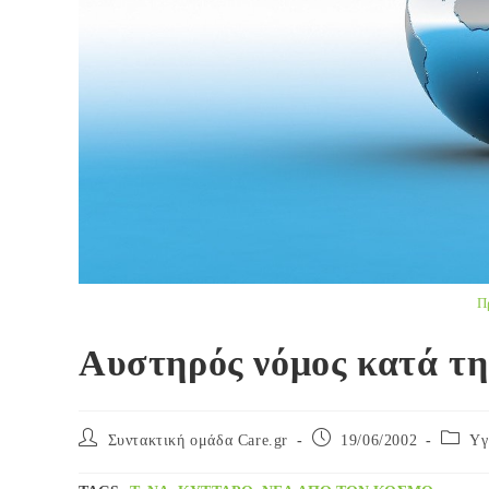
Π
Αυστηρός νόμος κατά τη
Post
Post
Post
Συντακτική ομάδα Care.gr
19/06/2002
Yγ
author:
published:
categor