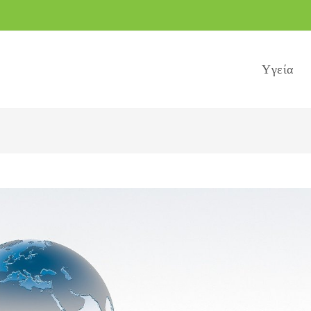
Yγεία