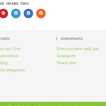
SHARE
SE SHARE THIS
THIS
CONTENT
Opens
Opens
Opens
Opens
in
in
in
in
a
a
a
a
new
new
new
new
w
window
window
window
window
ΕΣΜΟΙ
ΕΠΙΚΟΙΝΩΝΙΑ
τα του Care
Επικοινωνήστε μαζί μας
μοσιεύσεων
Διαφήμιση
ήσης
NewsLetter
σία απορρήτου