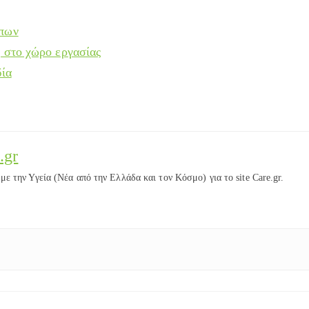
ώπων
η στο χώρο εργασίας
δία
.gr
ε την Υγεία (Νέα από την Ελλάδα και τον Κόσμο) για το site Care.gr.