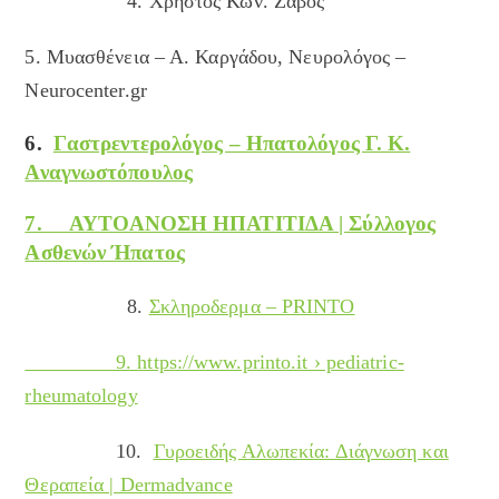
4. Χρήστος Κων. Ζαβός
5. Μυασθένεια – Α. Καργάδου, Νευρολόγος –
Neurocenter.gr
6.
Γαστρεντερολόγος – Ηπατολόγος Γ. Κ.
Αναγνωστόπουλος
7. ΑΥΤΟΑΝΟΣΗ ΗΠΑΤΙΤΙΔΑ | Σύλλογος
Ασθενών Ήπατος
8.
Σκληροδερμα – PRINTO
9. https://www.printo.it › pediatric-
rheumatology
10.
Γυροειδής Αλωπεκία: Διάγνωση και
Θεραπεία | Dermadvance