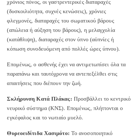
χρόνιος πόνος, οι γαστρεντερικές διαταραχές
(δυσκοιλιότητα, συχνές κενώσεις), χρόνιες
φλεγμονές, διαταραχές του σωματικού βάρους
(απώλεια ή αύξηση του βάρους), η μελαγχολία
(κατάθλιψη), διαταραχές στον ύπνο (αϋπνίες ή
κόπωση συνοδευόμενη από πολλές ώρες ύπνου).
Επομένως, ο ασθενής έχει να αντιμετωπίσει όλα τα
παραπάνω και ταυτόχρονα να αντεπεξέλθει στις
απαιτήσεις που διέπουν την ζωή.
Σκλήρυνση Κατά Πλάκας:
Προσβάλλει το κεντρικό
νευρικό σύστημα (ΚΝΣ). Επομένως, πλήττονται ο
εγκέφαλος και το νωτιαίο μυελό.
Θυρεοειδίτιδα Χασιμότο:
Το ανοσοποιητικό