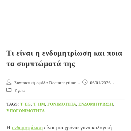
Τι είναι η ενδομητρίωση και ποια
τα συμπτώματά της
Post
Post
Συντακτική ομάδα Doctoranytime
06/01/2026
author:
published:
Post
Yγεία
category:
TAGS
:
T_EG
,
T_HM
,
ΓΟΝΙΜΌΤΗΤΑ
,
ΕΝΔΟΜΗΤΡΊΩΣΗ
,
ΥΠΟΓΟΝΙΜΌΤΗΤΑ
Η
ενδομητρίωση
είναι μια χρόνια γυναικολογική