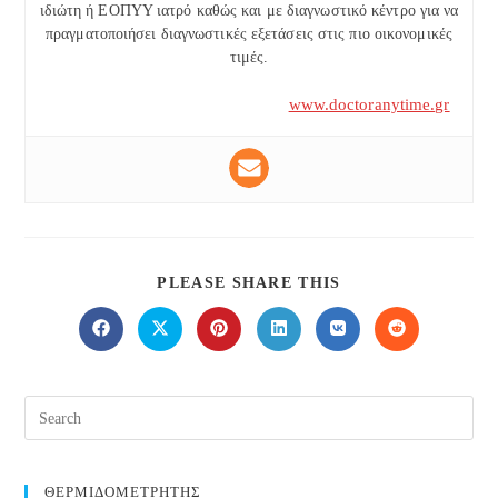
ιδιώτη ή ΕΟΠΥΥ ιατρό καθώς και με διαγνωστικό κέντρο για να
πραγματοποιήσει διαγνωστικές εξετάσεις στις πιο οικονομικές
τιμές.
www.doctoranytime.gr
SHARE
PLEASE SHARE THIS
THIS
CONTENT
Opens
Opens
Opens
Opens
Opens
Opens
in
in
in
in
in
in
a
a
a
a
a
a
new
new
new
new
new
new
window
window
window
window
window
window
ΘΕΡΜΙΔΟΜΕΤΡΗΤΗΣ