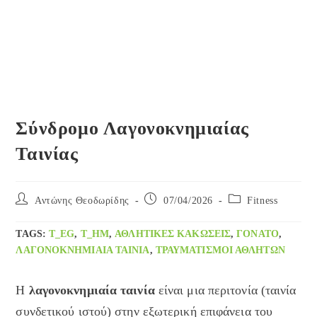
Σύνδρομο Λαγονοκνημιαίας
Ταινίας
Post
Post
Post
Αντώνης Θεοδωρίδης
07/04/2026
Fitness
author:
published:
category:
TAGS
:
T_EG
,
T_HM
,
ΑΘΛΗΤΙΚΈΣ ΚΑΚΏΣΕΙΣ
,
ΓΌΝΑΤΟ
,
ΛΑΓΟΝΟΚΝΗΜΙΑΊΑ ΤΑΙΝΊΑ
,
ΤΡΑΥΜΑΤΙΣΜΟΊ ΑΘΛΗΤΏΝ
Η
λαγονοκνημιαία ταινία
είναι μια περιτονία (ταινία
συνδετικού ιστού) στην εξωτερική επιφάνεια του