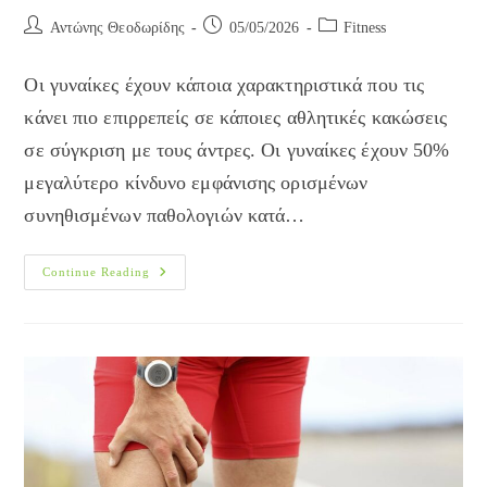
Post
Post
Post
Αντώνης Θεοδωρίδης
05/05/2026
Fitness
author:
published:
category:
Οι γυναίκες έχουν κάποια χαρακτηριστικά που τις
κάνει πιο επιρρεπείς σε κάποιες αθλητικές κακώσεις
σε σύγκριση με τους άντρες. Οι γυναίκες έχουν 50%
μεγαλύτερο κίνδυνο εμφάνισης ορισμένων
συνηθισμένων παθολογιών κατά…
Επίδραση
Continue Reading
Του
Φύλου
Στον
Κίνδυνο
Για
Αθλητικές
Κακώσεις