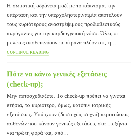
Η σωματική αδράνεια μαζί με το κάπνισμα, την
υπέρταση και την υπερχοληστεριναιμία αποτελούν
τους κυριότερους αναστρέψιμους προδιαθεσικούς
παράγοντες για την καρδιαγγειακή νόσο. Όλες οι
μελέτες αποδεικνύουν περίτρανα πλέον οτι, η…
Συστηματική
CONTINUE READING
άσκηση
και
μακροζωία:
Πότε να κάνω γενικές εξετάσεις
πού,
(check-up);
πώς,
πότε
Μην αυτοσχεδιάζετε. Το check-up πρέπει να γίνεται
και
ετήσια, το κυριότερο, όμως, κατόπιν ιατρικής
γιατί;
εξετάσεως. Υπάρχουν (δυστυχώς συχνά) περιπτώσεις
ασθενών που κάνουν γενικές εξετάσεις στα ...εξήντα
για πρώτη φορά και, από…