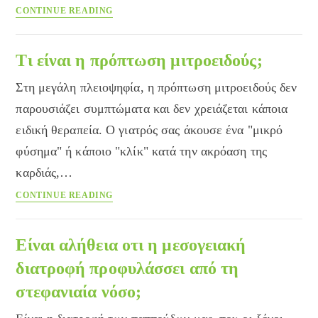
Πότε
CONTINUE READING
να
κάνω
γενικές
Τι είναι η πρόπτωση μιτροειδούς;
εξετάσεις
Στη μεγάλη πλειοψηφία, η πρόπτωση μιτροειδούς δεν
(check-
up);
παρουσιάζει συμπτώματα και δεν χρειάζεται κάποια
ειδική θεραπεία. Ο γιατρός σας άκουσε ένα "μικρό
φύσημα" ή κάποιο "κλίκ" κατά την ακρόαση της
καρδιάς,…
Τι
CONTINUE READING
είναι
η
πρόπτωση
Είναι αλήθεια οτι η μεσογειακή
μιτροειδούς;
διατροφή προφυλάσσει από τη
στεφανιαία νόσο;