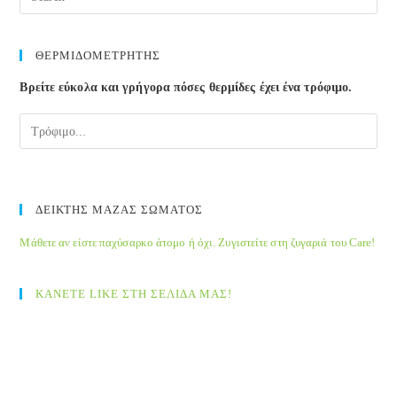
Esc
to
clos
ΘΕΡΜΙΔΟΜΕΤΡΗΤΗΣ
the
Βρείτε εύκολα και γρήγορα πόσες θερμίδες έχει ένα τρόφιμο.
sea
pane
ΔΕΙΚΤΗΣ ΜΑΖΑΣ ΣΩΜΑΤΟΣ
Μάθετε αν είστε παχύσαρκο άτομο ή όχι. Ζυγιστείτε στη ζυγαριά του Care!
ΚΑΝΕΤΕ LIKE ΣΤΗ ΣΕΛΙΔΑ ΜΑΣ!