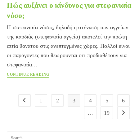
παιδιά
Πώς αυξάνει ο κίνδυνος για στεφανιαία
νόσο;
Η στεφανιαία νόσος, δηλαδή η στένωση των αγγείων
της καρδιάς (στεφανιαία αγγεία) αποτελεί την πρώτη
αιτία θανάτου στις ανεπτυγμένες χώρες. Πολλοί είναι
οι παράγοντες που θεωρούνται οτι προδιαθέτουν για
στεφανιαία…
Πώς
CONTINUE READING
αυξάνει
ο
κίνδυνος
1
2
3
4
5
6
Go to the previous page
για
στεφανιαία
…
19
Go to the
νόσο;
Pre