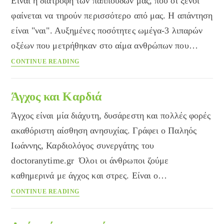
Είναι η διατροφή των παππούδων μας, που οι ξένοι
φαίνεται να τηρούν περισσότερο από μας. Η απάντηση
είναι "ναι". Αυξημένες ποσότητες ωμέγα-3 λιπαρών
οξέων που μετρήθηκαν στο αίμα ανθρώπων που…
Είναι
CONTINUE READING
αλήθεια
οτι
η
Άγχος και Καρδιά
μεσογειακή
Άγχος είναι μία διάχυτη, δυσάρεστη και πολλές φορές
διατροφή
προφυλάσσει
ακαθόριστη αίσθηση ανησυχίας. Γράφει ο Παληός
από
Ιωάννης, Καρδιολόγος συνεργάτης του
τη
doctoranytime.gr Όλοι οι άνθρωποι ζούμε
στεφανιαία
νόσο;
καθημερινά με άγχος και στρες. Είναι ο…
Άγχος
CONTINUE READING
και
Καρδιά