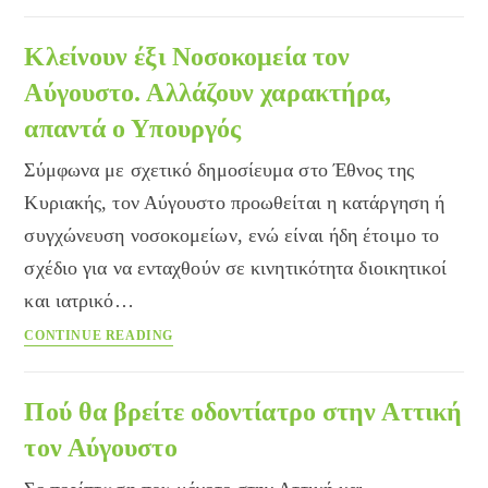
εργασίας
στα
Κλείνουν έξι Νοσοκομεία τον
Νοσοκομεία
Αύγουστο. Αλλάζουν χαρακτήρα,
της
απαντά ο Υπουργός
Αττικής
την
Σύμφωνα με σχετικό δημοσίευμα στο Έθνος της
1η
Αυγούστου
Κυριακής, τον Αύγουστο προωθείται η κατάργηση ή
συγχώνευση νοσοκομείων, ενώ είναι ήδη έτοιμο το
σχέδιο για να ενταχθούν σε κινητικότητα διοικητικοί
και ιατρικό…
Κλείνουν
CONTINUE READING
έξι
Νοσοκομεία
τον
Πού θα βρείτε οδοντίατρο στην Αττική
Αύγουστο.
τον Αύγουστο
Αλλάζουν
χαρακτήρα,