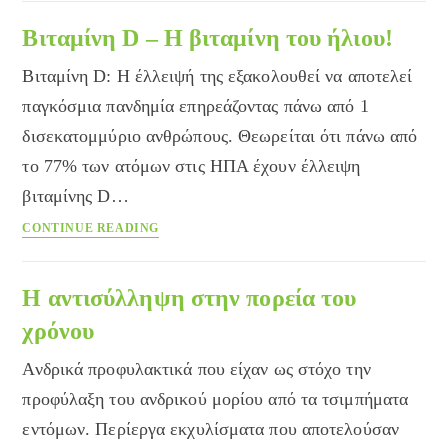
και
πότε
Βιταμίνη D – Η βιταμίνη του ήλιου!
γίνεται
Βιταμίνη D: Η έλλειψή της εξακολουθεί να αποτελεί
ο
αντιτετανικός
παγκόσμια πανδημία επηρεάζοντας πάνω από 1
ορός;
δισεκατομμύριο ανθρώπους. Θεωρείται ότι πάνω από
το 77% των ατόμων στις ΗΠΑ έχουν έλλειψη
βιταμίνης D…
Βιταμίνη
CONTINUE READING
D
–
Η
Η αντισύλληψη στην πορεία του
βιταμίνη
χρόνου
του
ήλιου!
Ανδρικά προφυλακτικά που είχαν ως στόχο την
προφύλαξη του ανδρικού μορίου από τα τσιμπήματα
εντόμων. Περίεργα εκχυλίσματα που αποτελούσαν