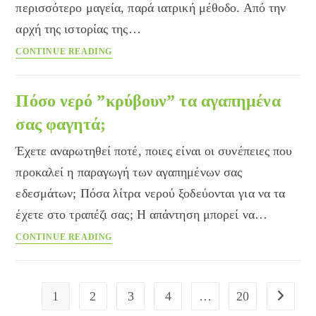
περισσότερο μαγεία, παρά ιατρική μέθοδο. Από την
αρχή της ιστορίας της…
Η
CONTINUE READING
αντισύλληψη
στην
πορεία
Πόσο νερό ”κρύβουν” τα αγαπημένα
του
σας φαγητά;
χρόνου
Έχετε αναρωτηθεί ποτέ, ποιες είναι οι συνέπειες που
προκαλεί η παραγωγή των αγαπημένων σας
εδεσμάτων; Πόσα λίτρα νερού ξοδεύονται για να τα
έχετε στο τραπέζι σας; Η απάντηση μπορεί να…
Πόσο
CONTINUE READING
νερό
”κρύβουν”
τα
1
2
3
4
…
20
Go to the
αγαπημένα
σας