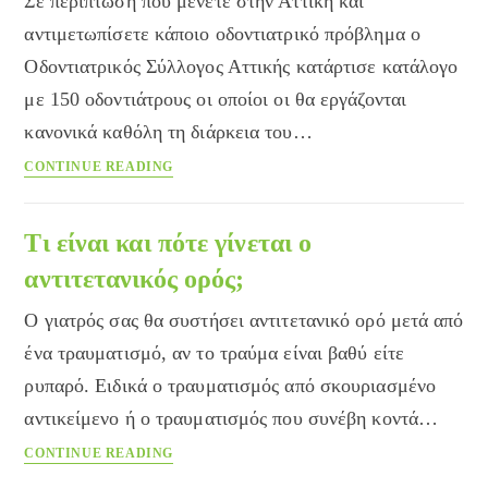
Σε περίπτωση που μένετε στην Αττική και
απαντά
αντιμετωπίσετε κάποιο οδοντιατρικό πρόβλημα ο
ο
Οδοντιατρικός Σύλλογος Αττικής κατάρτισε κατάλογο
Υπουργός
με 150 οδοντιάτρους οι οποίοι οι θα εργάζονται
κανονικά καθόλη τη διάρκεια του…
Πού
CONTINUE READING
θα
βρείτε
οδοντίατρο
Τι είναι και πότε γίνεται ο
στην
αντιτετανικός ορός;
Αττική
τον
Ο γιατρός σας θα συστήσει αντιτετανικό ορό μετά από
Αύγουστο
ένα τραυματισμό, αν το τραύμα είναι βαθύ είτε
ρυπαρό. Ειδικά ο τραυματισμός από σκουριασμένο
αντικείμενο ή ο τραυματισμός που συνέβη κοντά…
Τι
CONTINUE READING
είναι