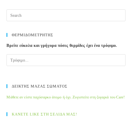
φαγητά;
Pre
Esc
to
clos
ΘΕΡΜΙΔΟΜΕΤΡΗΤΗΣ
the
Βρείτε εύκολα και γρήγορα πόσες θερμίδες έχει ένα τρόφιμο.
sea
pane
ΔΕΙΚΤΗΣ ΜΑΖΑΣ ΣΩΜΑΤΟΣ
Μάθετε αν είστε παχύσαρκο άτομο ή όχι. Ζυγιστείτε στη ζυγαριά του Care!
ΚΑΝΕΤΕ LIKE ΣΤΗ ΣΕΛΙΔΑ ΜΑΣ!