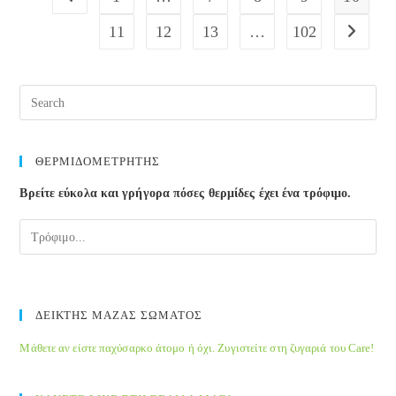
απόγονος
11
12
13
…
102
Go to the
του
ανθρώπου
του
Pre
Νεάντερταλ;
Esc
to
clos
ΘΕΡΜΙΔΟΜΕΤΡΗΤΗΣ
the
Βρείτε εύκολα και γρήγορα πόσες θερμίδες έχει ένα τρόφιμο.
sea
pane
ΔΕΙΚΤΗΣ ΜΑΖΑΣ ΣΩΜΑΤΟΣ
Μάθετε αν είστε παχύσαρκο άτομο ή όχι. Ζυγιστείτε στη ζυγαριά του Care!