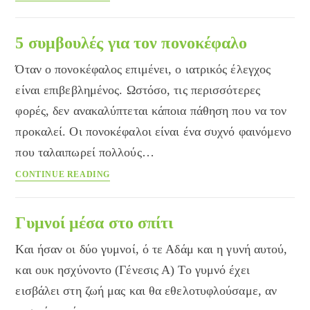
είναι
η
ψωρίαση
5 συμβουλές για τον πονοκέφαλο
και
Όταν ο πονοκέφαλος επιμένει, ο ιατρικός έλεγχος
πώς
σχετίζεται
είναι επιβεβλημένος. Ωστόσο, τις περισσότερες
με
φορές, δεν ανακαλύπτεται κάποια πάθηση που να τον
την
προκαλεί. Οι πονοκέφαλοι είναι ένα συχνό φαινόμενο
σωστή
διατροφή
που ταλαιπωρεί πολλούς…
5
CONTINUE READING
συμβουλές
για
τον
Γυμνοί μέσα στο σπίτι
πονοκέφαλο
Και ήσαν οι δύο γυμνοί, ό τε Αδάμ και η γυνή αυτού,
και ουκ ησχύνοντο (Γένεσις Α) Το γυμνό έχει
εισβάλει στη ζωή μας και θα εθελοτυφλούσαμε, αν