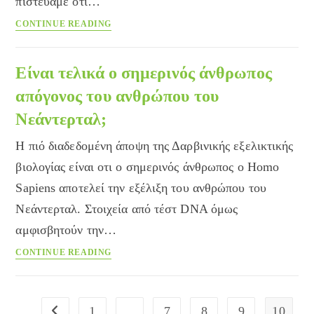
πιστεύαμε ότι…
Γυμνοί
CONTINUE READING
μέσα
στο
σπίτι
Είναι τελικά ο σημερινός άνθρωπος
απόγονος του ανθρώπου του
Νεάντερταλ;
Η πιό διαδεδομένη άποψη της Δαρβινικής εξελικτικής
βιολογίας είναι οτι ο σημερινός άνθρωπος ο Homo
Sapiens αποτελεί την εξέλιξη του ανθρώπου του
Νεάντερταλ. Στοιχεία από τέστ DNA όμως
αμφισβητούν την…
Είναι
CONTINUE READING
τελικά
ο
σημερινός
1
…
7
8
9
10
Go to the previous page
άνθρωπος