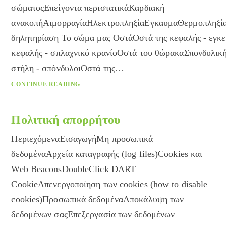
σώματοςΕπείγοντα περιστατικάΚαρδιακή
ανακοπήΑιμορραγίαΗλεκτροπληξίαΕγκαυμαΘερμοπληξί
δηλητηρίαση Το σώμα μας ΟστάΟστά της κεφαλής - εγκε
κεφαλής - σπλαχνικό κρανίοΟστά του θώρακαΣπονδυλικ
στήλη - σπόνδυλοιΟστά της…
Εγκυκλοπαίδεια
CONTINUE READING
του
Care
Πολιτική απορρήτου
ΠεριεχόμεναΕισαγωγήΜη προσωπικά
δεδομέναΑρχεία καταγραφής (log files)Cookies και
Web BeaconsDoubleClick DART
CookieAπενεργοποίηση των cookies (how to disable
cookies)Προσωπικά δεδομέναΑποκάλυψη των
δεδομένων σαςΕπεξεργασία των δεδομένων