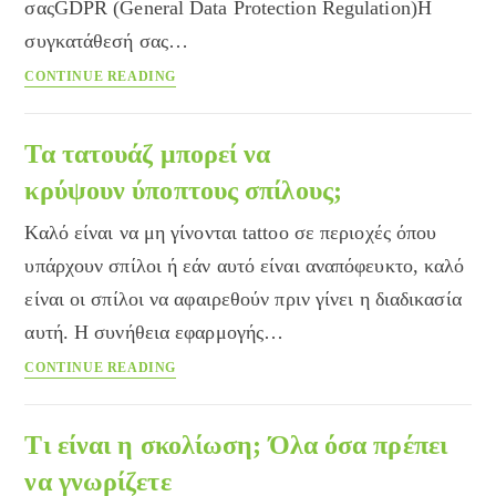
σαςGDPR (General Data Protection Regulation)Η
συγκατάθεσή σας…
Πολιτική
CONTINUE READING
απορρήτου
Τα τατουάζ μπορεί να
κρύψουν ύποπτους σπίλους;
Καλό είναι να μη γίνονται tattoo σε περιοχές όπου
υπάρχουν σπίλοι ή εάν αυτό είναι αναπόφευκτο, καλό
είναι οι σπίλοι να αφαιρεθούν πριν γίνει η διαδικασία
αυτή. Η συνήθεια εφαρμογής…
Τα
CONTINUE READING
τατουάζ
μπορεί
να
Τι είναι η σκολίωση; Όλα όσα πρέπει
κρύψουν ύποπτους
να γνωρίζετε
σπίλους;