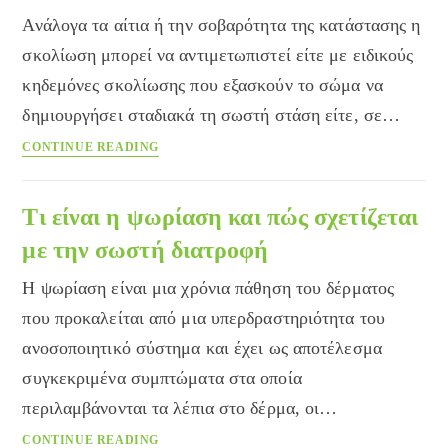
Ανάλογα τα αίτια ή την σοβαρότητα της κατάστασης η
σκολίωση μπορεί να αντιμετωπιστεί είτε με ειδικούς
κηδεμόνες σκολίωσης που εξασκούν το σώμα να
δημιουργήσει σταδιακά τη σωστή στάση είτε, σε…
Τι
CONTINUE READING
είναι
η
σκολίωση;
Τι είναι η ψωρίαση και πώς σχετίζεται
Όλα
με την σωστή διατροφή
όσα
πρέπει
Η ψωρίαση είναι μια χρόνια πάθηση του δέρματος
να
που προκαλείται από μια υπερδραστηριότητα του
γνωρίζετε
ανοσοποιητικό σύστημα και έχει ως αποτέλεσμα
συγκεκριμένα συμπτώματα στα οποία
περιλαμβάνονται τα λέπια στο δέρμα, οι…
Τι
CONTINUE READING