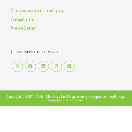
Επικοινωνήστε μαζί μας
Διαφήμιση
NewsLetter
ΑΚΟΛΟΥΘΗΣΤΕ ΜΑΣ!
Opens
Opens
Opens
Opens
Opens
in
in
in
in
in
a
a
a
a
a
new
new
new
new
new
Copyright © 1997 - 2026 -
MediSign Ltd
Επιτρέπεται η αναδημοσίευση άρθρου με
αναφορά (link) στο Care.
tab
tab
tab
tab
tab