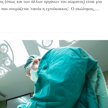
ος (όπως και των άλλων οργάνων του σώματος) είναι μία
 που ονομάζεται 'ταινία η εχινόκοκκος'. Ο σκώληκας,…