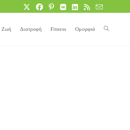
Ζωή
Διατροφή
Fitness
Ομορφιά
Toggle
website
search