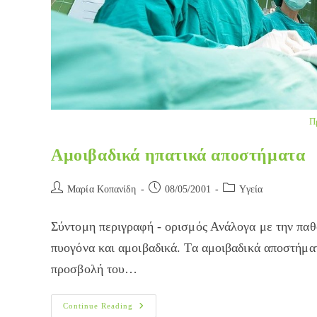
Π
Αμοιβαδικά ηπατικά αποστήματα
Post
Post
Post
Μαρία Κοπανίδη
08/05/2001
Yγεία
author:
published:
category:
Σύντομη περιγραφή - ορισμός Ανάλογα με την παθο
πυογόνα και αμοιβαδικά. Τα αμοιβαδικά αποστήματ
προσβολή του…
Αμοιβαδικά
Continue Reading
Ηπατικά