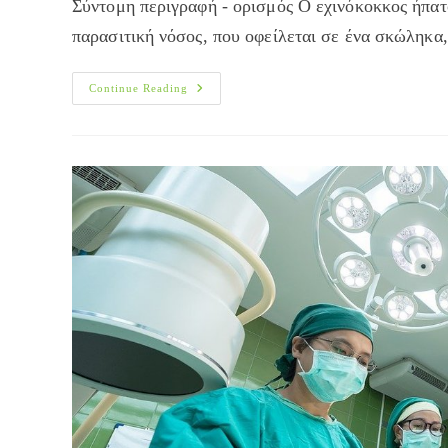
Σύντομη περιγραφή - ορισμός Ο εχινόκοκκος ήπατ
παρασιτική νόσος, που οφείλεται σε ένα σκώληκα,
Εχινόκοκκος
Continue Reading
Ήπατος