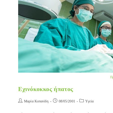
Π
Εχινόκοκκος ήπατος
Post
Post
Post
Μαρία Κοπανίδη
08/05/2001
Yγεία
author:
published:
category: