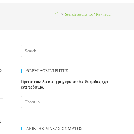
>
Search results for
“Raynaud”
Press
Escape
to
close
ο
ΘΕΡΜΙΔΟΜΕΤΡΗΤΗΣ
the
Βρείτε εύκολα και γρήγορα πόσες θερμίδες έχει
search
ένα τρόφιμο.
panel.
ι
ΔΕΙΚΤΗΣ ΜΑΖΑΣ ΣΩΜΑΤΟΣ