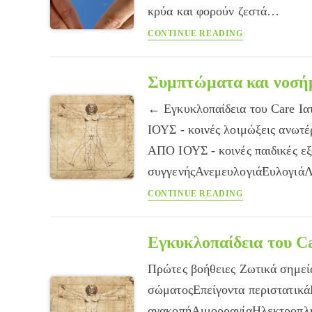
κρύα και φορούν ζεστά…
Κρύα
CONTINUE READING
χέρια
και
πόδια
Συμπτώματα και νοσή
← Εγκυκλοπαίδεια του Care Ι
ΙΟΥΣ - κοινές λοιμώξεις ανω
ΑΠΟ ΙΟΥΣ - κοινές παιδικές ε
συγγενήςΑνεμευλογιάΕυλογιά
Συμπτώματα
CONTINUE READING
και
νοσήματα
Εγκυκλοπαίδεια του C
Πρώτες βοήθειες Ζωτικά σημε
σώματοςΕπείγοντα περιστατικ
ανακοπήΑιμορραγίαΗλεκτροπλ