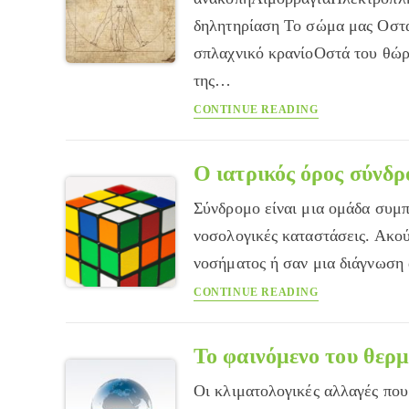
δηλητηρίαση Το σώμα μας Οστά
σπλαχνικό κρανίοΟστά του θώ
της…
Εγκυκλοπαίδεια
CONTINUE READING
του
Care
Ο ιατρικός όρος σύνδ
Σύνδρομο είναι μια ομάδα συμπ
νοσολογικές καταστάσεις. Ακού
νοσήματος ή σαν μια διάγνωση
Ο
CONTINUE READING
ιατρικός
όρος
σύνδρομο
Το φαινόμενο του θερ
Οι κλιματολογικές αλλαγές πο