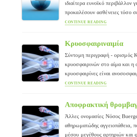
ιδιαίτερα ευνοϊκό περιβάλλον 
προκαλέσουν ασθένειες τόσο σ
Το
CONTINUE READING
φαινόμενο
του
θερμοκηπίου
Κρυοσφαιριναιμία
συμβάλλει
Σύντομη περιγραφή - ορισμός 
στην
έξαρση
κρυοσφαιρινών στο αίμα και η ο
ασθενειών
κρυοσφαιρίνες είναι ανοσοσφα
Κρυοσφαιριναιμί
CONTINUE READING
Αποφρακτική θρομβαγγ
Άλλες ονομασίες Νόσος Buerge
αθηρωματώδης αγγειοπάθεια, πο
μέσου μεγέθους αρτηριών και 