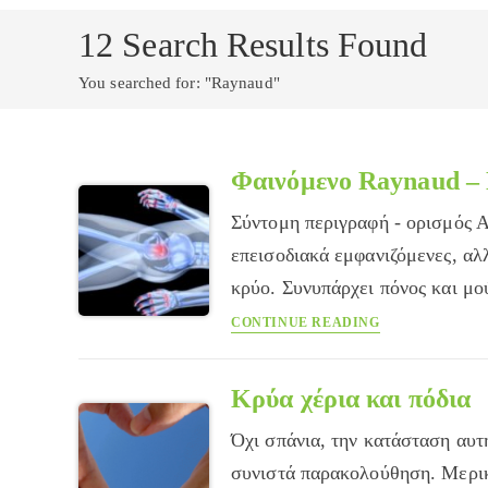
12
Search Results Found
You searched for: "Raynaud"
Φαινόμενο Raynaud –
Σύντομη περιγραφή - ορισμός Α
επεισοδιακά εμφανιζόμενες, αλ
κρύο. Συνυπάρχει πόνος και μο
Φαινόμενο
CONTINUE READING
Raynaud
–
Νόσος
Κρύα χέρια και πόδια
Raynaud
Όχι σπάνια, την κατάσταση αυτή
συνιστά παρακολούθηση. Μερικο