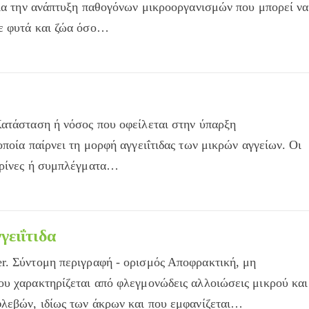
για την ανάπτυξη παθογόνων μικροοργανισμών που μπορεί να
ε φυτά και ζώα όσο…
Κατάσταση ή νόσος που οφείλεται στην ύπαρξη
ποία παίρνει τη μορφή αγγειΐτιδας των μικρών αγγείων. Οι
ιρίνες ή συμπλέγματα…
α
ειΐτιδα
r. Σύντομη περιγραφή - ορισμός Αποφρακτική, μη
υ χαρακτηρίζεται από φλεγμονώδεις αλλοιώσεις μικρού και
φλεβών, ιδίως των άκρων και που εμφανίζεται…