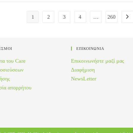
1
2
3
4
…
260
Go 
ΕΣΜΟΙ
ΕΠΙΚΟΙΝΩΝΙΑ
τα του Care
Επικοινωνήστε μαζί μας
μοσιεύσεων
Διαφήμιση
ήσης
NewsLetter
σία απορρήτου