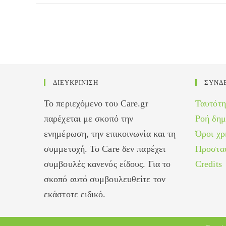
νόσος
που
μπορεί
να
θεραπευτεί
με
την
ΔΙΕΥΚΡΙΝΙΣΗ
ΣΥΝΔ
απαραίτητη
πρόληψη
Το περιεχόμενο του Care.gr
Ταυτότη
παρέχεται με σκοπό την
Ροή δη
ενημέρωση, την επικοινωνία και τη
Όροι χρ
συμμετοχή. Το Care δεν παρέχει
Προστα
συμβουλές κανενός είδους. Για το
Credits
σκοπό αυτό συμβουλευθείτε τον
εκάστοτε ειδικό.