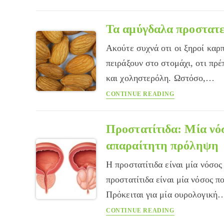
του
ζωύφια
προστάτη
Τα αμύγδαλα προστατε
Ακούτε συχνά οτι οι ξηροί καρπ
πειράξουν στο στομάχι, οτι πρ
και χοληστερόλη. Ωστόσο,…
Τα
CONTINUE READING
αμύγδαλα
προστατεύουν
από
Προστατίτιδα: Μία νόσ
τον
απαραίτητη πρόληψη
καρκίνο;
Η προστατίτιδα είναι μία νόσος
προστατίτιδα είναι μία νόσος π
Πρόκειται για μία ουρολογική
Προστατίτιδα:
CONTINUE READING
Μία