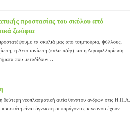
ατικής προστασίας του σκύλου από
τικά ζωύφια
προστατέψουμε τα σκυλιά μας από τσιμπούρια, ψύλλους,
χίωση, η Λεϊσμανίωση (καλα-αζάρ) και η Διροφιλλαρίωση
οσήματα που μεταδίδουν…
ς
η
 η δεύτερη νεοπλασματική αιτία θανάτου ανδρών στις Η.Π.Α
υ προστάτη είναι άγνωστη οι παράγοντες κινδύνου έχουν