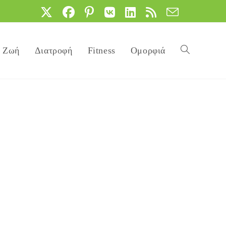
Ζωή
Διατροφή
Fitness
Ομορφιά
Toggle
website
search