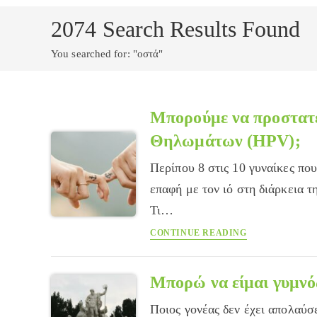
2074
Search Results Found
You searched for: "οστά"
Μπορούμε να προστατε
Θηλωμάτων (HPV);
Περίπου 8 στις 10 γυναίκες που
επαφή με τον ιό στη διάρκεια τη
Τι…
Μπορούμε
CONTINUE READING
να
προστατευθούμε
από
Μπορώ να είμαι γυμνός
τον
Ποιος γονέας δεν έχει απολαύσε
Ιό