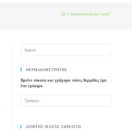
>
Search results for
“οστά”
Press
Escape
to
close
ΘΕΡΜΙΔΟΜΕΤΡΗΤΗΣ
the
Βρείτε εύκολα και γρήγορα πόσες θερμίδες έχει
search
ένα τρόφιμο.
panel.
ΔΕΙΚΤΗΣ ΜΑΖΑΣ ΣΩΜΑΤΟΣ