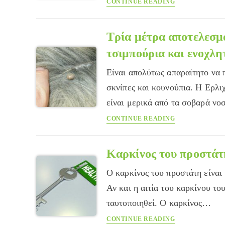
CONTINUE READING
οστά:
όλα
όσα
Τρία μέτρα αποτελεσμ
πρέπει
τσιμπούρια και ενοχλη
να
γνωρίζετε
Είναι απολύτως απαραίτητο να 
σκνίπες και κουνούπια. Η Ερλι
είναι μερικά από τα σοβαρά ν
Τρία
CONTINUE READING
μέτρα
αποτελεσματική
προστασίας
Καρκίνος του προστάτ
του
Ο καρκίνος του προστάτη είναι
σκύλου
από
Αν και η αιτία του καρκίνου το
τσιμπούρια
ταυτοποιηθεί. Ο καρκίνος…
και
Καρκίνος
CONTINUE READING
ενοχλητικά