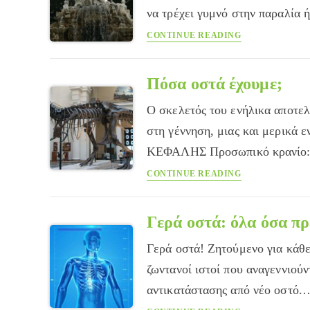
των
να τρέχει γυμνό στην παραλία ή
Ανθρωπίνων
Μπορώ
CONTINUE READING
Θηλωμάτων
να
(HPV);
είμαι
γυμνός
Πόσα οστά έχουμε;
μπροστά
Ο σκελετός του ενήλικα αποτελ
στο
παιδί
στη γέννηση, μιας και μερικά
μου;
ΚΕΦΑΛΗΣ Προσωπικό κρανίο:
Πόσα
CONTINUE READING
οστά
έχουμε;
Γερά οστά: όλα όσα πρ
Γερά οστά! Ζητούμενο για κάθε 
ζωντανοί ιστοί που αναγεννιού
αντικατάστασης από νέο οστό.
Γερά