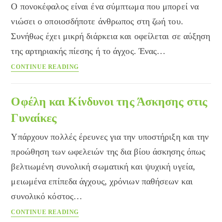
Ο πονοκέφαλος είναι ένα σύμπτωμα που μπορεί να
νιώσει ο οποιοσδήποτε άνθρωπος στη ζωή του.
Συνήθως έχει μικρή διάρκεια και οφείλεται σε αύξηση
της αρτηριακής πίεσης ή το άγχος. Ένας…
Ημικρανίες
CONTINUE READING
και
πονοκέφαλος:
Πως
Οφέλη και Κίνδυνοι της Άσκησης στις
ο
Γυναίκες
βελονισμός
βοηθάει
Υπάρχουν πολλές έρευνες για την υποστήριξη και την
προώθηση των ωφελειών της δια βίου άσκησης όπως
βελτιωμένη συνολική σωματική και ψυχική υγεία,
μειωμένα επίπεδα άγχους, χρόνιων παθήσεων και
συνολικό κόστος…
Οφέλη
CONTINUE READING
και