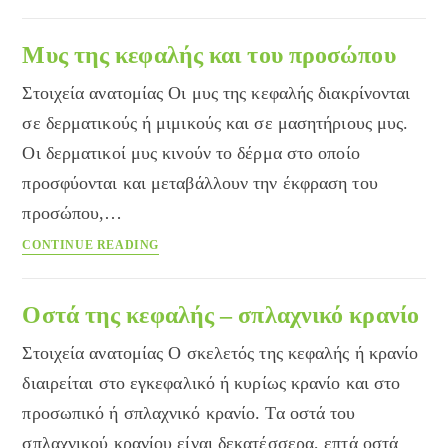
ΜΑΚΡΑΣ
ΚΕΦΑΛΗΣ
ΔΙΚΕΦΑΛΟΥ
Μυς της κεφαλής και του προσώπου
Στοιχεία ανατομίας Οι μυς της κεφαλής διακρίνονται
σε δερματικούς ή μιμικούς και σε μασητήριους μυς.
Οι δερματικοί μυς κινούν το δέρμα στο οποίο
προσφύονται και μεταβάλλουν την έκφραση του
προσώπου,…
Μυς
CONTINUE READING
της
κεφαλής
και
Οστά της κεφαλής – σπλαχνικό κρανίο
του
Στοιχεία ανατομίας Ο σκελετός της κεφαλής ή κρανίο
προσώπου
διαιρείται στο εγκεφαλικό ή κυρίως κρανίο και στο
προσωπικό ή σπλαχνικό κρανίο. Τα οστά του
σπλαχνικού κρανίου είναι δεκατέσσερα, επτά οστά