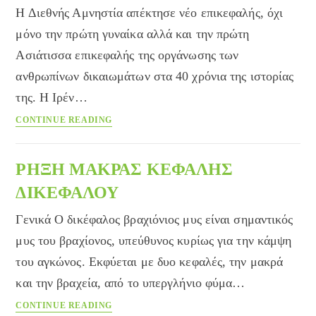
Η Διεθνής Αμνηστία απέκτησε νέο επικεφαλής, όχι
μόνο την πρώτη γυναίκα αλλά και την πρώτη
Ασιάτισσα επικεφαλής της οργάνωσης των
ανθρωπίνων δικαιωμάτων στα 40 χρόνια της ιστορίας
της. Η Ιρέν…
Γυναίκα
CONTINUE READING
επικεφαλής
στην
Διεθνή
ΡΗΞΗ ΜΑΚΡΑΣ ΚΕΦΑΛΗΣ
Αμνηστία
ΔΙΚΕΦΑΛΟΥ
Γενικά Ο δικέφαλος βραχιόνιος μυς είναι σημαντικός
μυς του βραχίονος, υπεύθυνος κυρίως για την κάμψη
του αγκώνος. Εκφύεται με δυο κεφαλές, την μακρά
και την βραχεία, από το υπεργλήνιο φύμα…
ΡΗΞΗ
CONTINUE READING