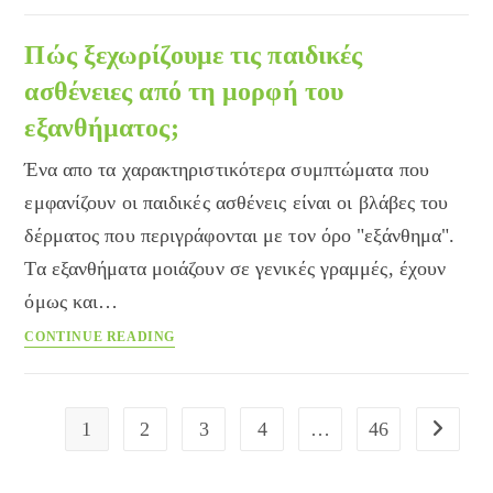
Κίνδυνοι
της
Πώς ξεχωρίζουμε τις παιδικές
Άσκησης
ασθένειες από τη μορφή του
στις
εξανθήματος;
Γυναίκες
Ένα απο τα χαρακτηριστικότερα συμπτώματα που
εμφανίζουν οι παιδικές ασθένεις είναι οι βλάβες του
δέρματος που περιγράφονται με τον όρο "εξάνθημα".
Τα εξανθήματα μοιάζουν σε γενικές γραμμές, έχουν
όμως και…
Πώς
CONTINUE READING
ξεχωρίζουμε
τις
παιδικές
1
2
3
4
…
46
Go to the
ασθένειες
από
τη