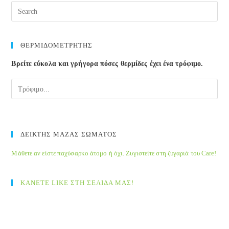
μορφή
Pre
του
Esc
εξανθήματος;
to
clos
ΘΕΡΜΙΔΟΜΕΤΡΗΤΗΣ
the
Βρείτε εύκολα και γρήγορα πόσες θερμίδες έχει ένα τρόφιμο.
sea
pane
ΔΕΙΚΤΗΣ ΜΑΖΑΣ ΣΩΜΑΤΟΣ
Μάθετε αν είστε παχύσαρκο άτομο ή όχι. Ζυγιστείτε στη ζυγαριά του Care!
ΚΑΝΕΤΕ LIKE ΣΤΗ ΣΕΛΙΔΑ ΜΑΣ!