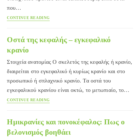
που…
Οστά
CONTINUE READING
της
κεφαλής
–
Οστά της κεφαλής – εγκεφαλικό
σπλαχνικό
κρανίο
κρανίο
Στοιχεία ανατομίας Ο σκελετός της κεφαλής ή κρανίο,
διαιρείται στο εγκεφαλικό ή κυρίως κρανίο και στο
προσωπικό ή σπλαχνικό κρανίο. Τα οστά του
εγκεφαλικού κρανίου είναι οκτώ, το μετωπιαίο, το…
Οστά
CONTINUE READING
της
κεφαλής
–
Ημικρανίες και πονοκέφαλος: Πως ο
εγκεφαλικό
βελονισμός βοηθάει
κρανίο