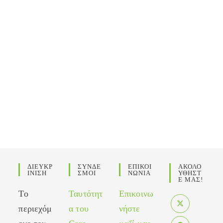
ΔΙΕΥΚΡ
ΣΥΝΔΕ
ΕΠΙΚΟΙ
ΑΚΟΛΟ
ΙΝΙΣΗ
ΣΜΟΙ
ΝΩΝΙΑ
ΥΘΗΣΤ
Ε ΜΑΣ!
Το
Ταυτότητ
Επικοινω
περιεχόμ
α του
νήστε
Opens