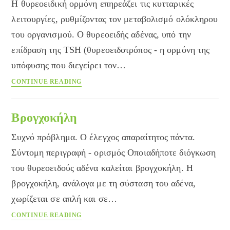
Η θυρεοειδική ορμόνη επηρεάζει τις κυτταρικές
λειτουργίες, ρυθμίζοντας τον μεταβολισμό ολόκληρου
του οργανισμού. Ο θυρεοειδής αδένας, υπό την
επίδραση της TSH (θυρεοειδοτρόπος - η ορμόνη της
υπόφυσης που διεγείρει τον…
Γενικά
CONTINUE READING
για
τη
λειτουργία
Βρογχοκήλη
του
Συχνό πρόβλημα. Ο έλεγχος απαραίτητος πάντα.
θυρεοειδή
αδένα
Σύντομη περιγραφή - ορισμός Οποιαδήποτε διόγκωση
του θυρεοειδούς αδένα καλείται βρογχοκήλη. Η
βρογχοκήλη, ανάλογα με τη σύσταση του αδένα,
χωρίζεται σε απλή και σε…
Βρογχοκήλη
CONTINUE READING