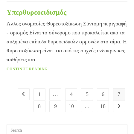
Υπερθυρεοειδισμός
Άλλες ονομασίες Θυρεοτοξίκωση Σύντομη περιγραφή
- ορισμός Είναι το σύνδρομο που προκαλείται από τα
αυξημένα επίπεδα θυρεοειδικών ορμονών στο αίμα. Η
θυρεοτοξίκωση είναι μια από τις συχνές ενδοκρινικές
παθήσεις και…
Υπερθυρεοειδισμός
CONTINUE READING
1
…
4
5
6
7
Go to the previous page
8
9
10
…
18
Go to the