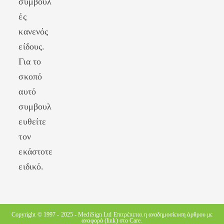
συμβουλ
ές
κανενός
είδους.
Για το
σκοπό
αυτό
συμβουλ
ευθείτε
τον
εκάστοτε
ειδικό.
Copyright © 1997 - 2025 -
MediSign Ltd
Επιτρέπεται η αναδημοσίευση άρθρου με
αναφορά (link) στο Care.