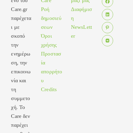
ενο του
Care
μαζί μας
in
Care.gr
Ροή
Διαφήμισ
Opens
a
in
παρέχετα
δημοσιεύ
η
new
Opens
a
tab
ι με
σεων
NewsLett
in
new
σκοπό
Όροι
er
Opens
a
tab
in
new
την
χρήσης
Opens
a
tab
ενημέρω
Προστασ
in
new
ση, την
ία
a
tab
new
επικοινω
απορρήτο
tab
νία και
υ
τη
Credits
συμμετο
χή. Το
Care δεν
παρέχει