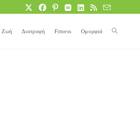
Ζωή
Διατροφή
Fitness
Ομορφιά
Toggle
website
search