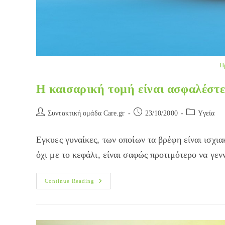
Π
H καισαρική τομή είναι ασφαλέστε
Post
Post
Post
Συντακτική ομάδα Care.gr
23/10/2000
Yγεία
author:
published:
category:
Εγκυες γυναίκες, των οποίων τα βρέφη είναι ισχια
όχι με το κεφάλι, είναι σαφώς προτιμότερο να γ
H
Continue Reading
Καισαρική
Τομή
Είναι
Ασφαλέστερη
Για
Βρέφη