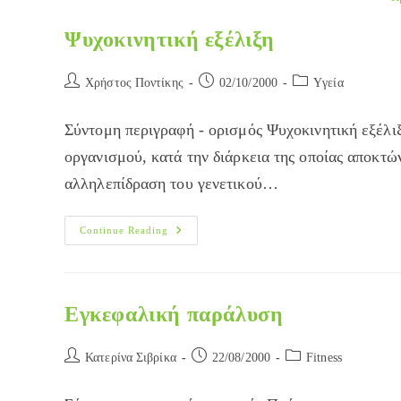
Ψυχοκινητική εξέλιξη
Post
Post
Post
Χρήστος Ποντίκης
02/10/2000
Yγεία
author:
published:
category:
Σύντομη περιγραφή - ορισμός Ψυχοκινητική εξέλιξ
οργανισμού, κατά την διάρκεια της οποίας αποκτώ
αλληλεπίδραση του γενετικού…
Ψυχοκινητική
Continue Reading
Εξέλιξη
Εγκεφαλική παράλυση
Post
Post
Post
Κατερίνα Σιβρίκα
22/08/2000
Fitness
author:
published:
category: