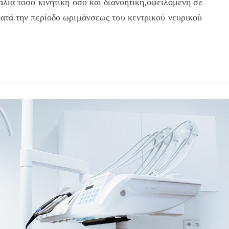
λία τόσο κινητική όσο και διανοητική,οφειλόμενη σε
ατά την περίοδο ωριμάνσεως του κεντρικού νευρικού