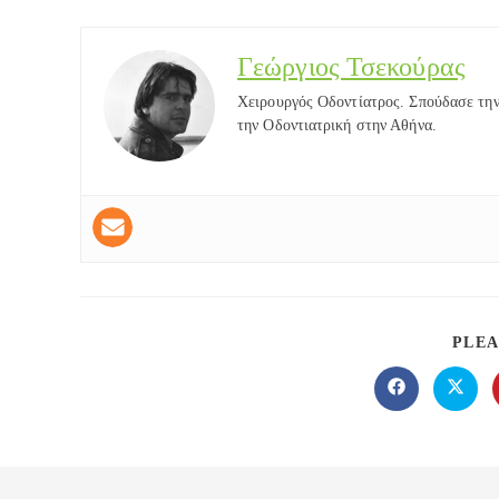
Γεώργιος Τσεκούρας
Χειρουργός Οδοντίατρος. Σπούδασε την
την Οδοντιατρική στην Αθήνα.
PLEA
Opens
Opens
in
in
a
a
new
new
window
windo