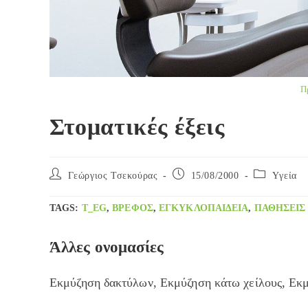
Π
Στοματικές έξεις
Post
Post
Post
Γεώργιος Τσεκούρας
15/08/2000
Yγεία
author:
published:
category:
TAGS
:
T_EG
,
ΒΡΈΦΟΣ
,
ΕΓΚΥΚΛΟΠΑΊΔΕΙΑ
,
ΠΑΘΉΣΕΙΣ
Άλλες ονομασίες
Εκμύζηση δακτύλων, Εκμύζηση κάτω χείλους, Εκ