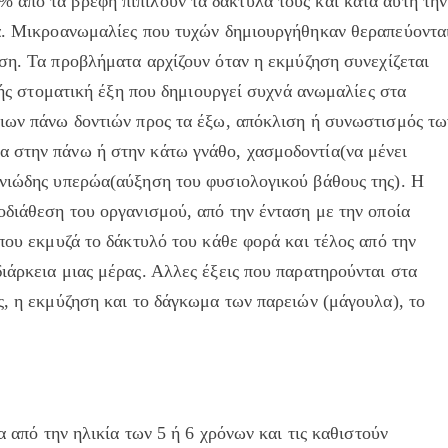
 από τα βρέφη πιπιλούν τα δάκτυλά τους και κατά αυτή την
ια. Μικροανωμαλίες που τυχών δημιουργήθηκαν θεραπεύοντα
η. Τα προβλήματα αρχίζουν όταν η εκμύζηση συνεχίζεται
αβής στοματική έξη που δημιουργεί συχνά ανωμαλίες στα
θιων πάνω δοντιών προς τα έξω, απόκλιση ή συνωστισμός τω
 στην πάνω ή στην κάτω γνάθο, χασμοδοντία(να μένει
ωνιώδης υπερώα(αύξηση του φυσιολογικού βάθους της). Η
οδιάθεση του οργανισμού, από την ένταση με την οποία
 που εκμυζά το δάκτυλό του κάθε φορά και τέλος από την
ιάρκεια μιας μέρας. Αλλες έξεις που παρατηρούνται στα
ς, η εκμύζηση και το δάγκωμα των παρειών (μάγουλα), το
α από την ηλικία των 5 ή 6 χρόνων και τις καθιστούν