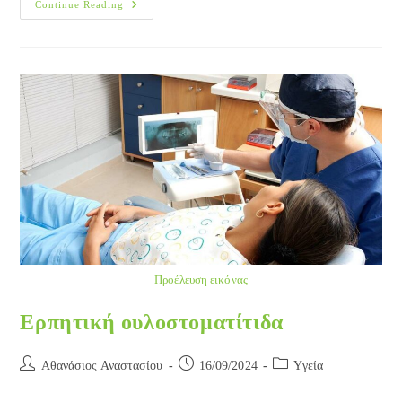
Εμφράξεις
Continue Reading
Ρητινών
Προέλευση εικόνας
Ερπητική ουλοστοματίτιδα
Post
Post
Post
Αθανάσιος Αναστασίου
16/09/2024
Yγεία
author:
published:
category: