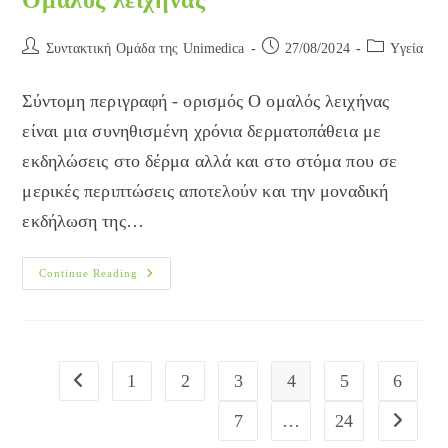
Ομαλός λειχήνας
Post
Post
Post
Συντακτική Ομάδα της Unimedica
27/08/2024
Yγεία
author:
published:
category:
Σύντομη περιγραφή - ορισμός Ο ομαλός λειχήνας
είναι μια συνηθισμένη χρόνια δερματοπάθεια με
εκδηλώσεις στο δέρμα αλλά και στο στόμα που σε
μερικές περιπτώσεις αποτελούν και την μοναδική
εκδήλωση της…
Ομαλός
Continue Reading
Λειχήνας
1
2
3
4
5
6
Go to the previous page
7
…
24
Go to the