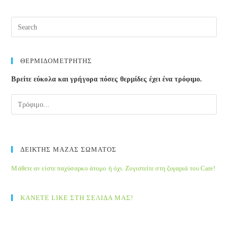
Pre
Esc
to
clos
ΘΕΡΜΙΔΟΜΕΤΡΗΤΗΣ
the
Βρείτε εύκολα και γρήγορα πόσες θερμίδες έχει ένα τρόφιμο.
sea
pane
ΔΕΙΚΤΗΣ ΜΑΖΑΣ ΣΩΜΑΤΟΣ
Μάθετε αν είστε παχύσαρκο άτομο ή όχι. Ζυγιστείτε στη ζυγαριά του Care!
ΚΑΝΕΤΕ LIKE ΣΤΗ ΣΕΛΙΔΑ ΜΑΣ!