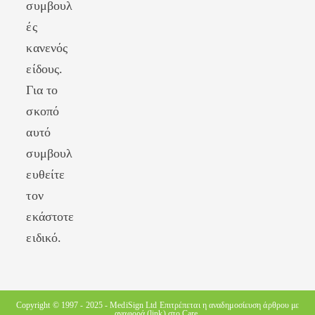
συμβουλ
ές
κανενός
είδους.
Για το
σκοπό
αυτό
συμβουλ
ευθείτε
τον
εκάστοτε
ειδικό.
Copyright © 1997 - 2025 -
MediSign Ltd
Επιτρέπεται η αναδημοσίευση άρθρου με
αναφορά (link) στο Care.