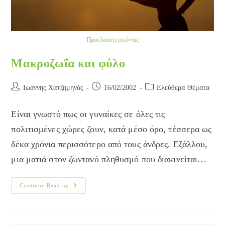
Προέλευση εικόνας
Μακροζωΐα και φύλο
Post
Post
Post
Ιωάννης Χατζημηνάς
16/02/2002
Ελεύθερα Θέματα
author:
published:
category:
Είναι γνωστό πως οι γυναίκες σε όλες τις
πολιτισμένες χώρες ζουν, κατά μέσο όρο, τέσσερα ως
δέκα χρόνια περισσότερο από τους άνδρες. Εξάλλου,
μια ματιά στον ζωντανό πληθυσμό που διακινείται…
Μακροζωΐα
Continue Reading
Και
Φύλο