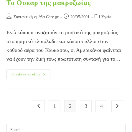
Το Οσκαρ της μακροζωίας
Post
Post
Post
Συντακτική ομάδα Care.gr
20/05/2001
Yγεία
author:
published:
category:
Ενώ κάποιοι αναζητούν το μυστικό της μακροζωίας
στο κρητικό ελαιόλαδο και κάποιοι άλλοι στον
καθαρό αέρα του Καυκάσου, οι Αμερικάνοι φαίνεται
να έχουν την δική τους πρωτότυπη συνταγή για το…
Το
Continue Reading
Οσκαρ
Της
Μακροζωίας
1
2
3
4
Go to the previous page
Go to the