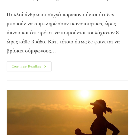
author:
published:
category:
Πολλοί άνθρωποι συχνά παραπονιούνται ότι δεν
μπορούν να συμπληρώσουν ικανοποιητικές ώρες
ύπνου και ότι πρέπει να κοιμούνται τουλάχιστον 8
ώρες κάθε βράδυ. Κάτι τέτοιο όμως δε φαίνεται να
βρίσκει σύμφωνους…
Σχέση
Continue Reading
Διάρκειας
Ύπνου
Και
Αϋπνίας
Με
Τη
Μακροζωία