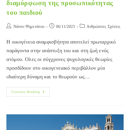
διαμόρφωση της προσωπικότητας
του παιδιού
Post
Post
Post
Νάνσυ Ψημενάτου
06/11/2023
Ανθρώπινες Σχέσεις
author:
published:
category:
Η οικογένεια αναμφισβήτητα αποτελεί πρωταρχικό
παράγοντα στην ανάπτυξη του και στη ζωή ενός
ατόμου. Ολες οι σύγχρονες ψυχολογικές θεωρίες
προσδίδουν στο οικογενειακό περιβάλλον μία
ιδιαίτερη δύναμη και το θεωρούν ως…
Ο
Continue Reading
Ρόλος
Της
Οικογένειας
Στη
Διαμόρφωση
Της
Προσωπικότητας
Του
Παιδιού