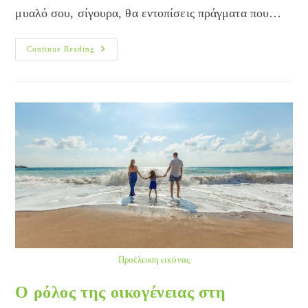
μυαλό σου, σίγουρα, θα εντοπίσεις πράγματα που…
Γιατί
Continue Reading
Δυσκολεύεσαι
Να
Εκφράζεις
Τα
Συναισθήματά
Σου;
5
Τρόποι
Να
Τα
Καταφέρεις!
Προέλευση εικόνας
Ο ρόλος της οικογένειας στη