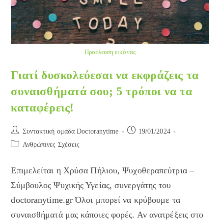
Προέλευση εικόνας
Γιατί δυσκολεύεσαι να εκφράζεις τα
συναισθήματά σου; 5 τρόποι να τα
καταφέρεις!
Post
Post
Συντακτική ομάδα Doctoranytime
19/01/2024
author:
published:
Post
Ανθρώπινες Σχέσεις
category:
Επιμελείται η Χρύσα Πήλιου, Ψυχοθεραπεύτρια –
Σύμβουλος Ψυχικής Υγείας, συνεργάτης του
doctoranytime.gr Όλοι μπορεί να κρύβουμε τα
συναισθήματά μας κάποιες φορές. Αν ανατρέξεις στο