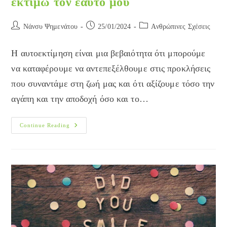
εκτιμώ τον εαυτό μου
Post
Post
Post
Νάνσυ Ψημενάτου
25/01/2024
Ανθρώπινες Σχέσεις
author:
published:
category:
Η αυτοεκτίμηση είναι μια βεβαιότητα ότι μπορούμε
να καταφέρουμε να αντεπεξέλθουμε στις προκλήσεις
που συναντάμε στη ζωή μας και ότι αξίζουμε τόσο την
αγάπη και την αποδοχή όσο και το…
Αυτοεκτίμηση:
Continue Reading
Αποδέχομαι
Και
Εκτιμώ
Τον
Εαυτό
Μου