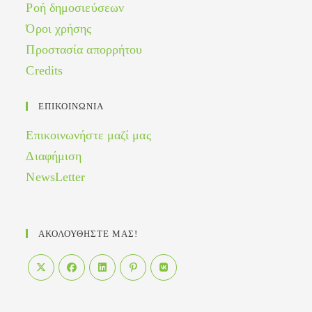
Ροή δημοσιεύσεων
Όροι χρήσης
Προστασία απορρήτου
Credits
ΕΠΙΚΟΙΝΩΝΙΑ
Επικοινωνήστε μαζί μας
Διαφήμιση
NewsLetter
ΑΚΟΛΟΥΘΗΣΤΕ ΜΑΣ!
Opens
Opens
Opens
Opens
Opens
in
in
in
in
in