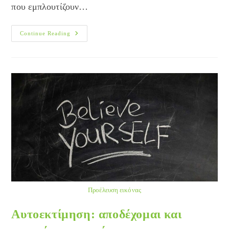
που εμπλουτίζουν…
Η
Continue Reading
Ευγνωμοσύνη,
Ένα
Βαθύ
Και
Μεταμορφωτικό
Συναίσθημα.
Προέλευση εικόνας
Αυτοεκτίμηση: αποδέχομαι και