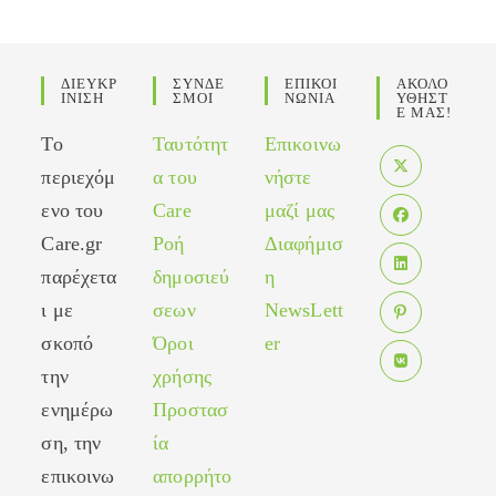
ΔΙΕΥΚΡ
ΣΥΝΔΕ
ΕΠΙΚΟΙ
ΑΚΟΛΟ
ΙΝΙΣΗ
ΣΜΟΙ
ΝΩΝΙΑ
ΥΘΗΣΤ
Ε ΜΑΣ!
Το
Ταυτότητ
Επικοινω
περιεχόμ
α του
νήστε
Opens
ενο του
Care
μαζί μας
in
Care.gr
Ροή
Διαφήμισ
Opens
a
in
παρέχετα
δημοσιεύ
η
new
Opens
a
tab
ι με
σεων
NewsLett
in
new
σκοπό
Όροι
er
Opens
a
tab
in
new
την
χρήσης
Opens
a
tab
ενημέρω
Προστασ
in
new
ση, την
ία
a
tab
new
επικοινω
απορρήτο
tab