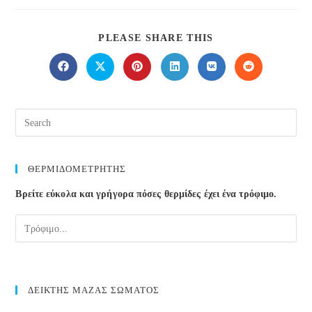
SHARE
PLEASE SHARE THIS
THIS
CONTENT
Opens
Opens
Opens
Opens
Opens
Opens
in
in
in
in
in
in
a
a
a
a
a
a
new
new
new
new
new
new
window
window
window
window
window
window
ΘΕΡΜΙΔΟΜΕΤΡΗΤΗΣ
Βρείτε εύκολα και γρήγορα πόσες θερμίδες έχει ένα τρόφιμο.
ΔΕΙΚΤΗΣ ΜΑΖΑΣ ΣΩΜΑΤΟΣ