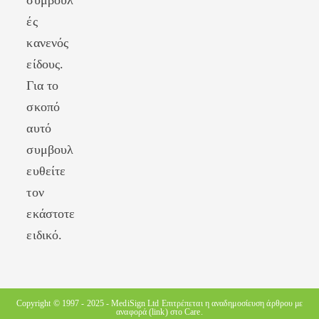
συμβουλ
ές
κανενός
είδους.
Για το
σκοπό
αυτό
συμβουλ
ευθείτε
τον
εκάστοτε
ειδικό.
Copyright © 1997 - 2025 -
MediSign Ltd
Επιτρέπεται η αναδημοσίευση άρθρου με
αναφορά (link) στο Care.