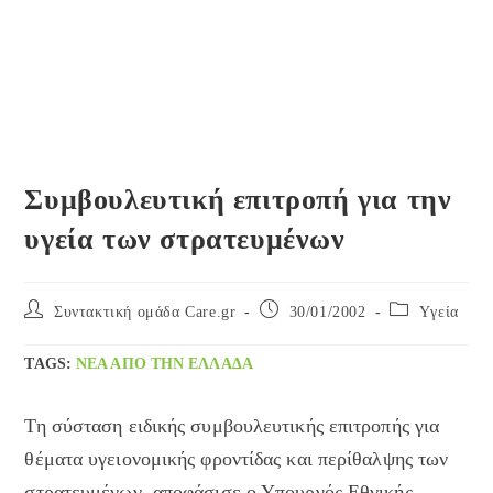
Συμβουλευτική επιτροπή για την
υγεία των στρατευμένων
Post
Post
Post
Συντακτική ομάδα Care.gr
30/01/2002
Yγεία
author:
published:
category:
TAGS
:
ΝΈΑ ΑΠΌ ΤΗΝ ΕΛΛΆΔΑ
Τη σύσταση ειδικής συμβουλευτικής επιτροπής για
θέματα υγειονομικής φροντίδας και περίθαλψης των
στρατευμένων, αποφάσισε ο Υπουργός Εθνικής