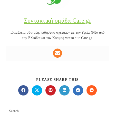
Συντακτική ομάδα Care.gr
Επιμέλεια σύνταξης ειδήσεων σχετικών με την Υγεία (Νέα από
την Ελλάδα και τον Κόσμο) για το site Care.gr.
SHARE
PLEASE SHARE THIS
THIS
CONTENT
Opens
Opens
Opens
Opens
Opens
Opens
in
in
in
in
in
in
a
a
a
a
a
a
new
new
new
new
new
new
window
window
window
window
window
window