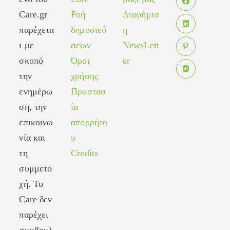
in
Care.gr
Ροή
Διαφήμισ
Opens
a
in
παρέχετα
δημοσιεύ
η
new
Opens
a
tab
ι με
σεων
NewsLett
in
new
σκοπό
Όροι
er
Opens
a
tab
in
new
την
χρήσης
Opens
a
tab
ενημέρω
Προστασ
in
new
ση, την
ία
a
tab
new
επικοινω
απορρήτο
tab
νία και
υ
τη
Credits
συμμετο
χή. Το
Care δεν
παρέχει