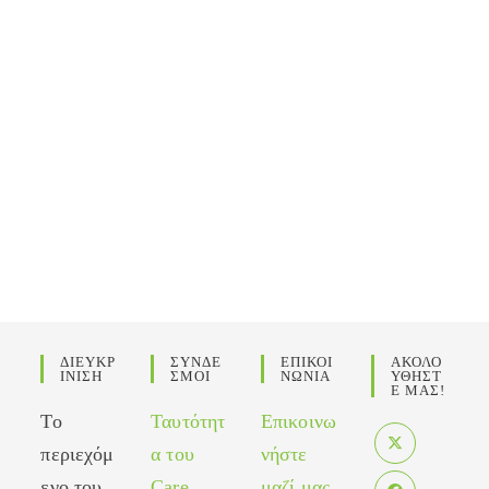
ΔΙΕΥΚΡ
ΣΥΝΔΕ
ΕΠΙΚΟΙ
ΑΚΟΛΟ
ΙΝΙΣΗ
ΣΜΟΙ
ΝΩΝΙΑ
ΥΘΗΣΤ
Ε ΜΑΣ!
Το
Ταυτότητ
Επικοινω
περιεχόμ
α του
νήστε
Opens
ενο του
Care
μαζί μας