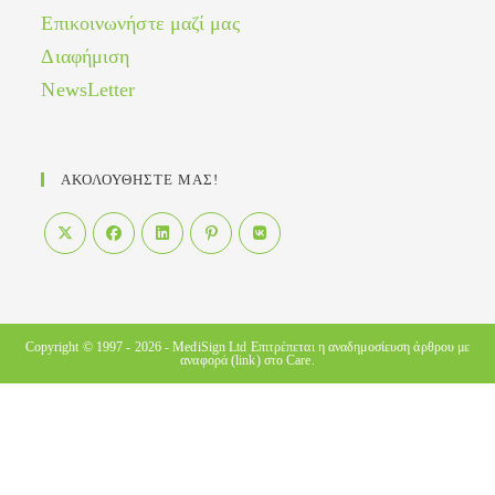
Επικοινωνήστε μαζί μας
Διαφήμιση
NewsLetter
ΑΚΟΛΟΥΘΗΣΤΕ ΜΑΣ!
Opens
Opens
Opens
Opens
Opens
in
in
in
in
in
a
a
a
a
a
new
new
new
new
new
Copyright © 1997 - 2026 -
MediSign Ltd
Επιτρέπεται η αναδημοσίευση άρθρου με
αναφορά (link) στο Care.
tab
tab
tab
tab
tab