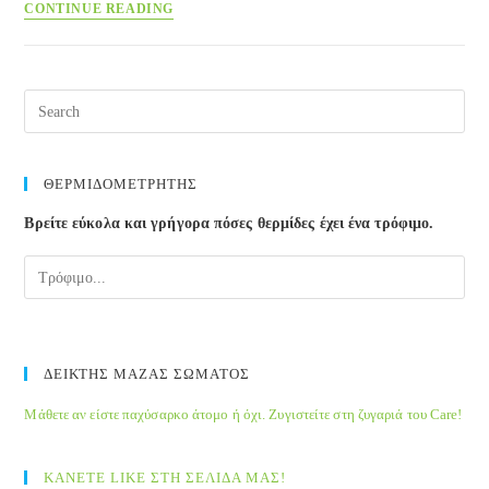
Εξαγωγή
CONTINUE READING
Pre
Esc
to
clos
ΘΕΡΜΙΔΟΜΕΤΡΗΤΗΣ
the
Βρείτε εύκολα και γρήγορα πόσες θερμίδες έχει ένα τρόφιμο.
sea
pane
ΔΕΙΚΤΗΣ ΜΑΖΑΣ ΣΩΜΑΤΟΣ
Μάθετε αν είστε παχύσαρκο άτομο ή όχι. Ζυγιστείτε στη ζυγαριά του Care!
ΚΑΝΕΤΕ LIKE ΣΤΗ ΣΕΛΙΔΑ ΜΑΣ!