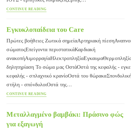
Συμπτώματα
CONTINUE READING
και
νοσήματα
Εγκυκλοπαίδεια του Care
Πρώτες βοήθειες Ζωτικά σημείαΑρτηριακή πίεσηΑναπν
σώματοςΕπείγοντα περιστατικάΚαρδιακή
ανακοπήΑιμορραγίαΗλεκτροπληξίαΕγκαυμαΘερμοπληξί
δηλητηρίαση Το σώμα μας ΟστάΟστά της κεφαλής - εγκε
κεφαλής - σπλαχνικό κρανίοΟστά του θώρακαΣπονδυλικ
στήλη - σπόνδυλοιΟστά της…
Εγκυκλοπαίδεια
CONTINUE READING
του
Care
Μεταλλαγμένο βαμβάκι: Πράσινο φώς
για εξαγωγή