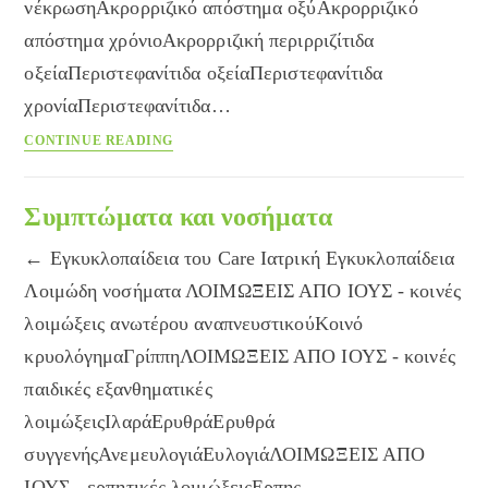
νέκρωσηΑκρορριζικό απόστημα οξύΑκρορριζικό
απόστημα χρόνιοΑκρορριζική περιρριζίτιδα
οξείαΠεριστεφανίτιδα οξείαΠεριστεφανίτιδα
χρονίαΠεριστεφανίτιδα…
Παθήσεις
CONTINUE READING
των
δοντιών
Συμπτώματα και νοσήματα
← Εγκυκλοπαίδεια του Care Ιατρική Εγκυκλοπαίδεια
Λοιμώδη νοσήματα ΛΟΙΜΩΞΕΙΣ ΑΠΟ ΙΟΥΣ - κοινές
λοιμώξεις ανωτέρου αναπνευστικούΚοινό
κρυολόγημαΓρίππηΛΟΙΜΩΞΕΙΣ ΑΠΟ ΙΟΥΣ - κοινές
παιδικές εξανθηματικές
λοιμώξειςΙλαράΕρυθράΕρυθρά
συγγενήςΑνεμευλογιάΕυλογιάΛΟΙΜΩΞΕΙΣ ΑΠΟ
ΙΟΥΣ - ερπητικές λοιμώξειςΕρπης…