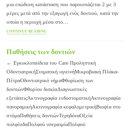
μια επώδυνη κατάσταση που παρουσιάζεται 2 με 3
μέρες μετά από την εξαγωγή ενός δοντιού, κατά την
οποία η περιοχή μέσα στο…
Ξηρό
CONTINUE READING
φατνίο
Παθήσεις των δοντιών
← Εγκυκλοπαίδεια του Care Προληπτική
ΟδοντιατρικήΣτοματική υγιεινήΜικροβιακή Πλάκα-
ΠέτραΟδοντιατρικό νήμαΦθορίωση των
δοντιώνΦθορίου δισκίαΔιαγνωστικές
εξετάσειςΑκτινογραφία ενδοστοματικήΑκτινογραφία
πανοραμικήΑκτινογραφία κεφαλομετρικήΒιοψία στο
στόμαΠαθήσεις δοντιώνΤερηδόναΟξεία
πολφίτιδαΠολφού υπεραιμίαΠολφού