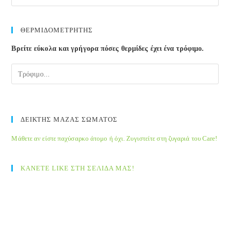
Esc
to
clos
ΘΕΡΜΙΔΟΜΕΤΡΗΤΗΣ
the
Βρείτε εύκολα και γρήγορα πόσες θερμίδες έχει ένα τρόφιμο.
sea
pane
ΔΕΙΚΤΗΣ ΜΑΖΑΣ ΣΩΜΑΤΟΣ
Μάθετε αν είστε παχύσαρκο άτομο ή όχι. Ζυγιστείτε στη ζυγαριά του Care!
ΚΑΝΕΤΕ LIKE ΣΤΗ ΣΕΛΙΔΑ ΜΑΣ!