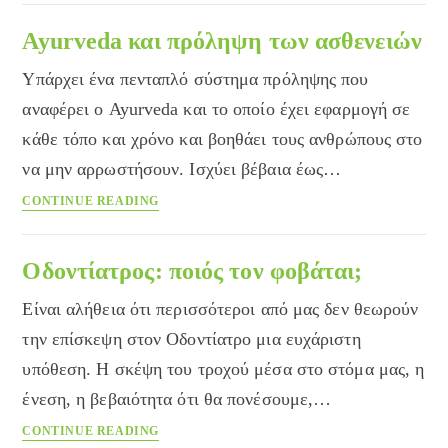
συμβατική
Ιατρική
Ayurveda και πρόληψη των ασθενειών
σήμερα.
Υπάρχει ένα πενταπλό σύστημα πρόληψης που
Μπορούν
να
αναφέρει ο Ayurveda και το οποίο έχει εφαρμογή σε
συνδυαστούν;
κάθε τόπο και χρόνο και βοηθάει τους ανθρώπους στο
να μην αρρωστήσουν. Ισχύει βέβαια έως…
Ayurveda
CONTINUE READING
και
πρόληψη
των
Οδοντίατρος: ποιός τον φοβάται;
ασθενειών
Είναι αλήθεια ότι περισσότεροι από μας δεν θεωρούν
την επίσκεψη στον Οδοντίατρο μια ευχάριστη
υπόθεση. Η σκέψη του τροχού μέσα στο στόμα μας, η
ένεση, η βεβαιότητα ότι θα πονέσουμε,…
Οδοντίατρος:
CONTINUE READING
ποιός