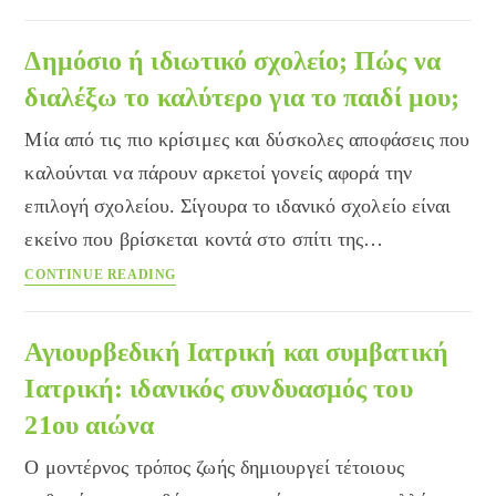
ολιστική
προσέγγιση
της
Δημόσιο ή ιδιωτικό σχολείο; Πώς να
διατροφής:
διαλέξω το καλύτερο για το παιδί μου;
Κανόνας
1ος
Μία από τις πιο κρίσιμες και δύσκολες αποφάσεις που
καλούνται να πάρουν αρκετοί γονείς αφορά την
επιλογή σχολείου. Σίγουρα το ιδανικό σχολείο είναι
εκείνο που βρίσκεται κοντά στο σπίτι της…
Δημόσιο
CONTINUE READING
ή
ιδιωτικό
σχολείο;
Αγιουρβεδική Ιατρική και συμβατική
Πώς
Ιατρική: ιδανικός συνδυασμός του
να
21ου αιώνα
διαλέξω
το
Ο μοντέρνος τρόπος ζωής δημιουργεί τέτοιους
καλύτερο