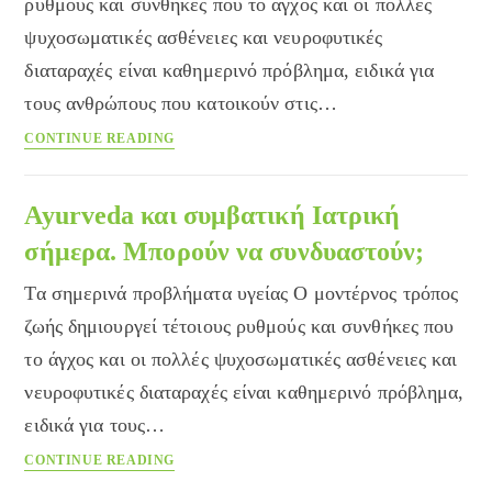
για
ρυθμούς και συνθήκες που το άγχος και οι πολλές
το
ψυχοσωματικές ασθένειες και νευροφυτικές
παιδί
διαταραχές είναι καθημερινό πρόβλημα, ειδικά για
μου;
τους ανθρώπους που κατοικούν στις…
Αγιουρβεδική
CONTINUE READING
Ιατρική
και
συμβατική
Ayurveda και συμβατική Ιατρική
Ιατρική:
σήμερα. Μπορούν να συνδυαστούν;
ιδανικός
συνδυασμός
Τα σημερινά προβλήματα υγείας Ο μοντέρνος τρόπος
του
ζωής δημιουργεί τέτοιους ρυθμούς και συνθήκες που
21ου
το άγχος και οι πολλές ψυχοσωματικές ασθένειες και
αιώνα
νευροφυτικές διαταραχές είναι καθημερινό πρόβλημα,
ειδικά για τους…
Ayurveda
CONTINUE READING
και