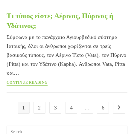
τον
φοβάται;
Τι τύπος είστε; Αέρινος, Πύρινος ή
Υδάτινος;
Σύμφωνα με το πανάρχαιο Αγιουρβεδικό σύστημα
Ιατρικής, όλοι οι άνθρωποι χωρίζονται σε τρείς
βασικούς τύπους, τον Αέρινο Τύπο (Vata), τον Πύρινο
(Pitta) και τον Υδάτινο (Kapha). Ανθρωποι Vata, Pitta
και…
Τι
CONTINUE READING
τύπος
είστε;
Αέρινος,
1
2
3
4
…
6
Go to the
Πύρινος
ή
Υδάτινος;
Pre