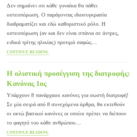
Δεν σημαίνει οτι κάθε γυναίκα θα πάθει
οστεοπόρωση. Ο παράγοντας ιδιοσυγκρασία
διαδραματίζει και εδώ καθοριστικό ρόλο. Η
οστεοπόρωση (αν και δεν είναι σπάνια σε άντρες,
ειδικά τρίτης ηλικίας) προτιμά σαφώς…
Γιατί
CONTINUE READING
η
οστεοπόρωση
προτιμά
Η ολιστική προσέγγιση της διατροφής:
τις
Κανόνας 1ος
γυναίκες;
Υπάρχουν 8 πανάρχαιοι κανόνες για σωστή διατροφή!
Σε μία σειρά από 8 συνεχόμενα άρθρα, θα εκτεθούν
οι οκτώ βασικοί κανόνες οι οποίοι πρέπει να διέπουν
το φαγητό του κάθε ανθρώπου…
Η
CONTINUE READING