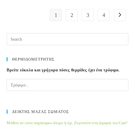
1
2
3
4
Go to the
Pre
Esc
to
clos
ΘΕΡΜΙΔΟΜΕΤΡΗΤΗΣ
the
Βρείτε εύκολα και γρήγορα πόσες θερμίδες έχει ένα τρόφιμο.
sea
pane
ΔΕΙΚΤΗΣ ΜΑΖΑΣ ΣΩΜΑΤΟΣ
Μάθετε αν είστε παχύσαρκο άτομο ή όχι. Ζυγιστείτε στη ζυγαριά του Care!