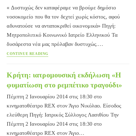
« Δυστυχώς δεν καταφέραμε να βρούμε δημόσιο
νοσοκομείο που θα τον δεχτεί χωρίς κόστος, αφού
αδυνατούσε να ανταποκριθεί οικονομικά» Πηγή:
Μητροπολιτικό Κοινωνικό Ιατρείο Ελληνικού Τα
δυσάρεστα νέα μας πρόλαβαν δυστυχώς.…
Μητροπολιτικό
CONTINUE READING
Κοινωνικό
Ιατρείο
Ελληνικού:
Κρήτη: ιατρομουσική εκδήλωση «Η
Άλλη
φυματίωση στο ρεμπέτικο τραγούδι»
μια
δολοφονία
Πέμπτη 2 Ιανουαρίου 2014 στις 18:30 στο
ανασφάλιστου
κινηματοθέατρο REX στον Άγιο Νικόλαο. Είσοδος
πολίτη
ελεύθερη Πηγή: Ιατρικός Σύλλογος Λασιθίου Την
Πέμπτη 2 Ιανουαρίου 2014 στις 18:30 στο
κινηματοθέατρο REX στον Άγιο…