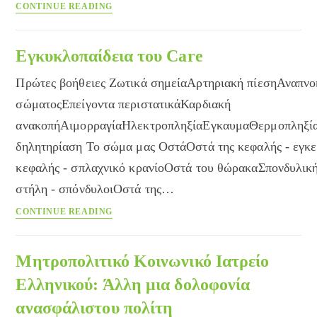
Συμπτώματα
CONTINUE READING
και
νοσήματα
Εγκυκλοπαίδεια του Care
Πρώτες βοήθειες Ζωτικά σημείαΑρτηριακή πίεσηΑναπν
σώματοςΕπείγοντα περιστατικάΚαρδιακή
ανακοπήΑιμορραγίαΗλεκτροπληξίαΕγκαυμαΘερμοπληξί
δηλητηρίαση Το σώμα μας ΟστάΟστά της κεφαλής - εγκε
κεφαλής - σπλαχνικό κρανίοΟστά του θώρακαΣπονδυλικ
στήλη - σπόνδυλοιΟστά της…
Εγκυκλοπαίδεια
CONTINUE READING
του
Care
Μητροπολιτικό Κοινωνικό Ιατρείο
Ελληνικού: Άλλη μια δολοφονία
ανασφάλιστου πολίτη