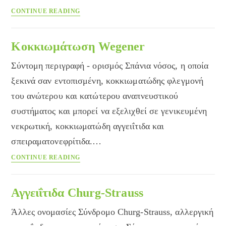
Κρήτη:
CONTINUE READING
ιατρομουσική
εκδήλωση
«Η
Κοκκιωμάτωση Wegener
φυματίωση
Σύντομη περιγραφή - ορισμός Σπάνια νόσος, η οποία
στο
ρεμπέτικο
ξεκινά σαν εντοπισμένη, κοκκιωματώδης φλεγμονή
τραγούδι»
του ανώτερου και κατώτερου αναπνευστικού
συστήματος και μπορεί να εξελιχθεί σε γενικευμένη
νεκρωτική, κοκκιωματώδη αγγειΐτιδα και
σπειραματονεφρίτιδα.…
Κοκκιωμάτωση
CONTINUE READING
Wegener
Αγγειΐτιδα Churg-Strauss
Άλλες ονομασίες Σύνδρομο Churg-Strauss, αλλεργική