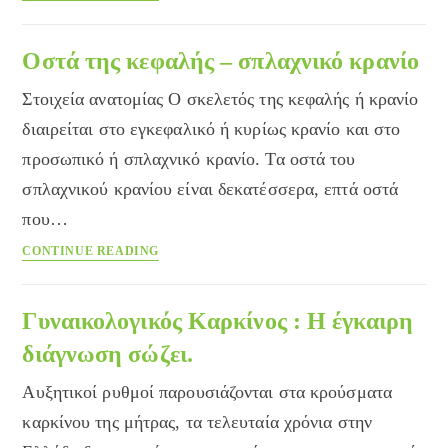
του
σώματος
Οστά της κεφαλής – σπλαχνικό κρανίο
Στοιχεία ανατομίας Ο σκελετός της κεφαλής ή κρανίο
διαιρείται στο εγκεφαλικό ή κυρίως κρανίο και στο
προσωπικό ή σπλαχνικό κρανίο. Τα οστά του
σπλαχνικού κρανίου είναι δεκατέσσερα, επτά οστά
που…
Οστά
CONTINUE READING
της
κεφαλής
–
Γυναικολογικός Καρκίνος : Η έγκαιρη
σπλαχνικό
διάγνωση σώζει.
κρανίο
Αυξητικοί ρυθμοί παρουσιάζονται στα κρούσματα
καρκίνου της μήτρας, τα τελευταία χρόνια στην