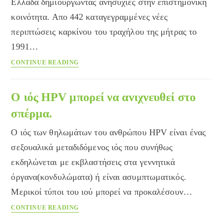
Ελλάδα δημιουργώντας ανησυχίες στην επιστημονική
κοινότητα. Απο 442 καταγεγραμμένες νέες
περιπτώσεις καρκίνου του τραχήλου της μήτρας το
1991…
Γυναικολογικός
CONTINUE READING
Καρκίνος
:
Η
Ο ιός HPV μπορεί να ανιχνευθεί στο
έγκαιρη
σπέρμα.
διάγνωση
σώζει.
Ο ιός των θηλωμάτων του ανθρώπου ΗPV είναι ένας
σεξουαλικά μεταδιδόμενος ιός που συνήθως
εκδηλώνεται με εκβλαστήσεις στα γεννητικά
όργανα(κονδυλώματα) ή είναι ασυμπτωματικός.
Μερικοί τύποι του ιού μπορεί να προκαλέσουν…
Ο
CONTINUE READING
ιός