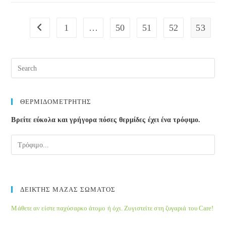
HPV
μπορεί
1
…
50
51
52
53
Go to the previous page
να
ανιχνευθεί
στο
σπέρμα.
ΘΕΡΜΙΔΟΜΕΤΡΗΤΗΣ
Βρείτε εύκολα και γρήγορα πόσες θερμίδες έχει ένα τρόφιμο.
ΔΕΙΚΤΗΣ ΜΑΖΑΣ ΣΩΜΑΤΟΣ
Μάθετε αν είστε παχύσαρκο άτομο ή όχι. Ζυγιστείτε στη ζυγαριά του Care!