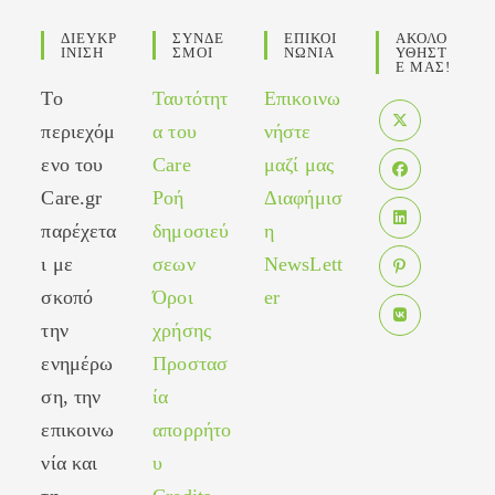
ΔΙΕΥΚΡ
ΣΥΝΔΕ
ΕΠΙΚΟΙ
ΑΚΟΛΟ
ΙΝΙΣΗ
ΣΜΟΙ
ΝΩΝΙΑ
ΥΘΗΣΤ
Ε ΜΑΣ!
Το
Ταυτότητ
Επικοινω
περιεχόμ
α του
νήστε
Opens
ενο του
Care
μαζί μας
in
Care.gr
Ροή
Διαφήμισ
Opens
a
in
παρέχετα
δημοσιεύ
η
new
Opens
a
tab
ι με
σεων
NewsLett
in
new
σκοπό
Όροι
er
Opens
a
tab
in
new
την
χρήσης
Opens
a
tab
ενημέρω
Προστασ
in
new
ση, την
ία
a
tab
new
επικοινω
απορρήτο
tab
νία και
υ