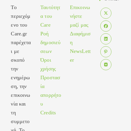
Το
Ταυτότητ
Επικοινω
περιεχόμ
α του
νήστε
Opens
ενο του
Care
μαζί μας
in
Care.gr
Ροή
Διαφήμισ
Opens
a
in
παρέχετα
δημοσιεύ
η
new
Opens
a
tab
ι με
σεων
NewsLett
in
new
σκοπό
Όροι
er
Opens
a
tab
in
new
την
χρήσης
Opens
a
tab
ενημέρω
Προστασ
in
new
ση, την
ία
a
tab
new
επικοινω
απορρήτο
tab
νία και
υ
τη
Credits
συμμετο
χή. Το