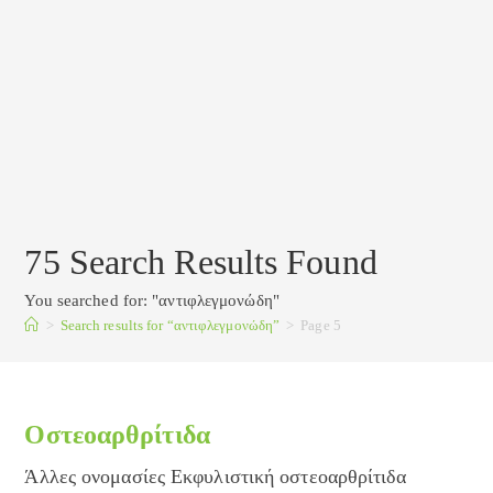
75
Search Results Found
You searched for: "αντιφλεγμονώδη"
>
Search results for
“αντιφλεγμονώδη”
>
Page 5
Οστεοαρθρίτιδα
Άλλες ονομασίες Εκφυλιστική οστεοαρθρίτιδα