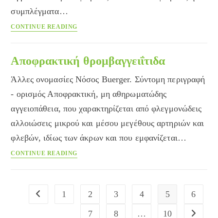
συμπλέγματα…
Κρυοσφαιριναιμία
CONTINUE READING
Αποφρακτική θρομβαγγειΐτιδα
Άλλες ονομασίες Νόσος Buerger. Σύντομη περιγραφή
- ορισμός Αποφρακτική, μη αθηρωματώδης
αγγειοπάθεια, που χαρακτηρίζεται από φλεγμονώδεις
αλλοιώσεις μικρού και μέσου μεγέθους αρτηριών και
φλεβών, ιδίως των άκρων και που εμφανίζεται…
Αποφρακτική
CONTINUE READING
θρομβαγγειΐτιδα
1
2
3
4
5
6
Go to the previous page
7
8
…
10
Go to the