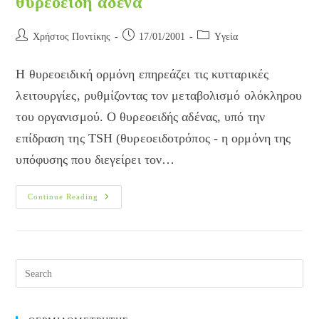
θυρεοειδή αδένα
Post
Post
Post
Χρήστος Ποντίκης
17/01/2001
Yγεία
author:
published:
category:
Η θυρεοειδική ορμόνη επηρεάζει τις κυτταρικές
λειτουργίες, ρυθμίζοντας τον μεταβολισμό ολόκληρου
του οργανισμού. Ο θυρεοειδής αδένας, υπό την
επίδραση της TSH (θυρεοειδοτρόπος - η ορμόνη της
υπόφυσης που διεγείρει τον…
Γενικά
Continue Reading
Για
Τη
Λειτουργία
Του
Θυρεοειδή
Αδένα