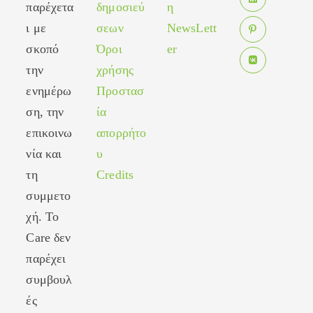
in
παρέχετα
δημοσιεύ
η
new
Opens
a
tab
ι με
σεων
NewsLett
in
new
σκοπό
Όροι
er
Opens
a
tab
in
new
την
χρήσης
Opens
a
tab
ενημέρω
Προστασ
in
new
ση, την
ία
a
tab
new
επικοινω
απορρήτο
tab
νία και
υ
τη
Credits
συμμετο
χή. Το
Care δεν
παρέχει
συμβουλ
ές