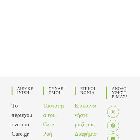
ΔΙΕΥΚΡ
ΣΥΝΔΕ
ΕΠΙΚΟΙ
ΑΚΟΛΟ
ΙΝΙΣΗ
ΣΜΟΙ
ΝΩΝΙΑ
ΥΘΗΣΤ
Ε ΜΑΣ!
Το
Ταυτότητ
Επικοινω
περιεχόμ
α του
νήστε
Opens
ενο του
Care
μαζί μας
in
Care.gr
Ροή
Διαφήμισ
Opens
a