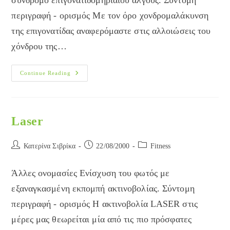
σύνδρομο επιγονατιδομηριαίου άλγους. Σύντομη
περιγραφή - ορισμός Με τον όρο χονδρομαλάκυνση
της επιγονατίδας αναφερόμαστε στις αλλοιώσεις του
χόνδρου της…
Χονδρομαλάκυνση
Continue Reading
Επιγονατίδας
Laser
Post
Post
Post
Κατερίνα Σιβρίκα
22/08/2000
Fitness
author:
published:
category:
Άλλες ονομασίες Ενίσχυση του φωτός με
εξαναγκασμένη εκπομπή ακτινοβολίας. Σύντομη
περιγραφή - ορισμός Η ακτινοβολία LASER στις
μέρες μας θεωρείται μία από τις πιο πρόσφατες