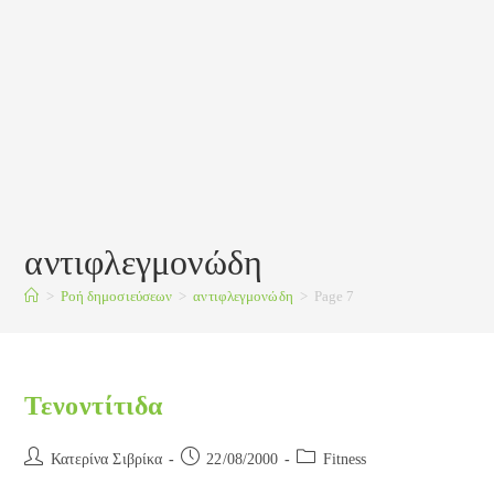
αντιφλεγμονώδη
>
Ροή δημοσιεύσεων
>
αντιφλεγμονώδη
>
Page 7
Τενοντίτιδα
Post
Post
Post
Κατερίνα Σιβρίκα
22/08/2000
Fitness
author:
published:
category: