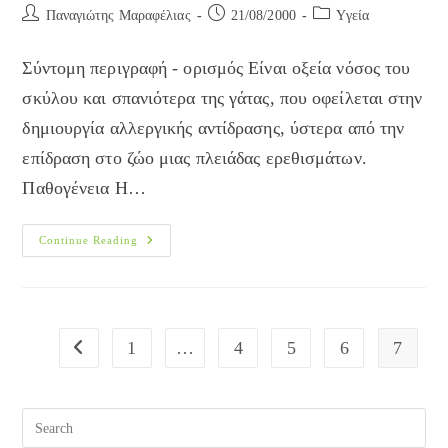
Post
Post
Post
Παναγιώτης Μαραφέλιας
21/08/2000
Yγεία
author:
published:
category:
Σύντομη περιγραφή - ορισμός Είναι οξεία νόσος του
σκύλου και σπανιότερα της γάτας, που οφείλεται στην
δημιουργία αλλεργικής αντίδρασης, ύστερα από την
επίδραση στο ζώο μιας πλειάδας ερεθισμάτων.
Παθογένεια Η…
Αγγειογενές
Continue Reading
Οίδημα
–
Κνίδωση
1
…
4
5
6
7
Go to the previous page