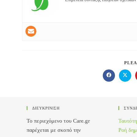
PLEA
Opens
Opens
in
in
a
a
new
new
window
windo
ΔΙΕΥΚΡΙΝΙΣΗ
ΣΥΝΔ
Το περιεχόμενο του Care.gr
Ταυτότη
παρέχεται με σκοπό την
Ροή δη