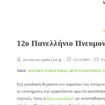
Π
12ο Πανελλήνιο Πνευμον
Post
Post
Post
Συντακτική ομάδα Care.gr
12/12/2003
Yγ
author:
published:
categor
TAGS
:
ΑΞΟΝΙΚΉ ΤΟΜΟΓΡΑΦΊΑ
,
ΒΡΟΓΧΟΣΚΌΠΗΣΗ
,
Ν
Στη γονιδιακή θεραπεία του καρκίνου του πνεύμον
οι επιστήμονες και εμφανίζονται αρκετά αισιόδοξ
τεχνικές, όπως η
βρογχοσκόπηση
με ανοσοφθορισμ