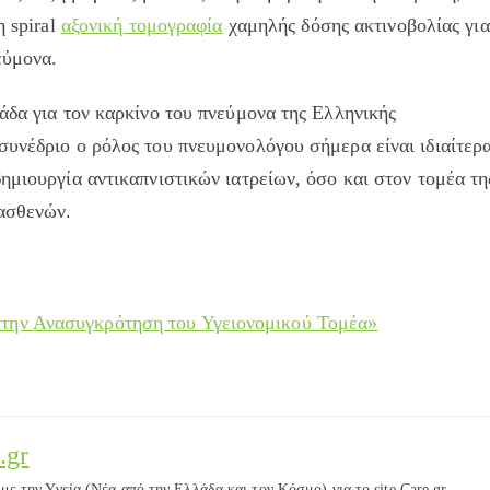
η spiral
αξονική τομογραφία
χαμηλής δόσης ακτινοβολίας για
εύμονα.
άδα για τον καρκίνο του πνεύμονα της Ελληνικής
συνέδριο ο ρόλος του πνευμονολόγου σήμερα είναι ιδιαίτερ
ημιουργία αντικαπνιστικών ιατρείων, όσο και στον τομέα τη
 ασθενών.
στην Ανασυγκρότηση του Υγειονομικού Τομέα»
.gr
ε την Υγεία (Νέα από την Ελλάδα και τον Κόσμο) για το site Care.gr.