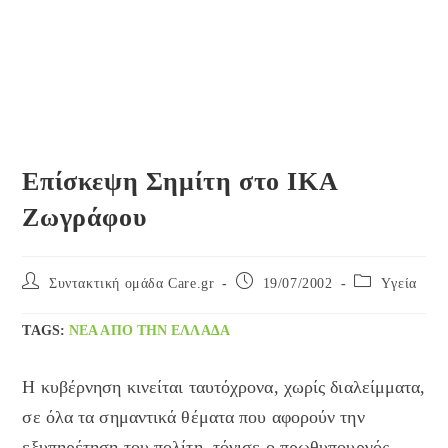
Επίσκεψη Σημίτη στο ΙΚΑ
Ζωγράφου
Post
Post
Post
Συντακτική ομάδα Care.gr
19/07/2002
Yγεία
author:
published:
category:
TAGS
:
ΝΈΑ ΑΠΌ ΤΗΝ ΕΛΛΆΔΑ
Η κυβέρνηση κινείται ταυτόχρονα, χωρίς διαλείμματα,
σε όλα τα σημαντικά θέματα που αφορούν την
εξυπηρέτηση του πολίτη, τόνισε ο πρωθυπουργός