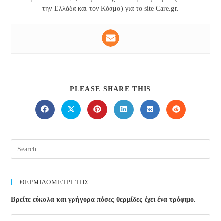
την Ελλάδα και τον Κόσμο) για το site Care.gr.
SHARE
PLEASE SHARE THIS
THIS
CONTENT
Opens
Opens
Opens
Opens
Opens
Opens
in
in
in
in
in
in
a
a
a
a
a
a
new
new
new
new
new
new
window
window
window
window
window
window
ΘΕΡΜΙΔΟΜΕΤΡΗΤΗΣ
Βρείτε εύκολα και γρήγορα πόσες θερμίδες έχει ένα τρόφιμο.