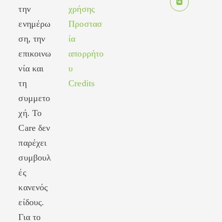
in
new
την
χρήσης
Opens
a
tab
ενημέρω
Προστασ
in
new
ση, την
ία
a
tab
new
επικοινω
απορρήτο
tab
νία και
υ
τη
Credits
συμμετο
χή. Το
Care δεν
παρέχει
συμβουλ
ές
κανενός
είδους.
Για το