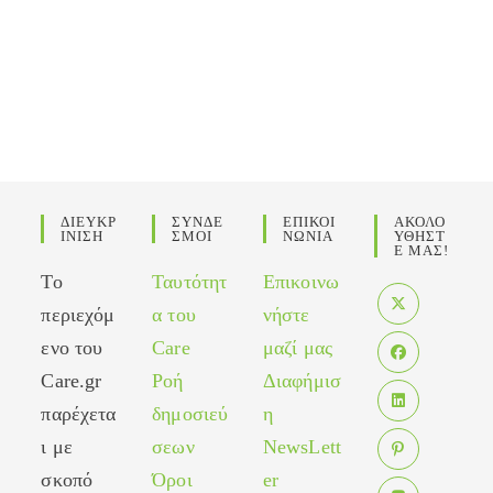
ΔΙΕΥΚΡ
ΣΥΝΔΕ
ΕΠΙΚΟΙ
ΑΚΟΛΟ
ΙΝΙΣΗ
ΣΜΟΙ
ΝΩΝΙΑ
ΥΘΗΣΤ
Ε ΜΑΣ!
Το
Ταυτότητ
Επικοινω
περιεχόμ
α του
νήστε
Opens
ενο του
Care
μαζί μας
in
Care.gr
Ροή
Διαφήμισ
Opens
a
in
παρέχετα
δημοσιεύ
η
new
Opens
a
tab
ι με
σεων
NewsLett
in
new
σκοπό
Όροι
er
Opens
a
tab