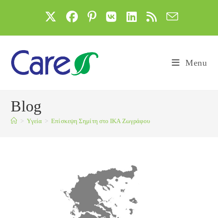
Skip
to
content
Menu
Blog
>
Yγεία
>
Επίσκεψη Σημίτη στο ΙΚΑ Ζωγράφου