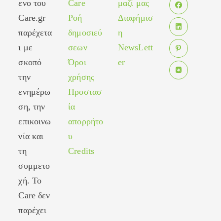
ενο του
Care
μαζί μας
in
Care.gr
Ροή
Διαφήμισ
Opens
a
in
παρέχετα
δημοσιεύ
η
new
Opens
a
tab
ι με
σεων
NewsLett
in
new
σκοπό
Όροι
er
Opens
a
tab
in
new
την
χρήσης
Opens
a
tab
ενημέρω
Προστασ
in
new
ση, την
ία
a
tab
new
επικοινω
απορρήτο
tab
νία και
υ
τη
Credits
συμμετο
χή. Το
Care δεν
παρέχει