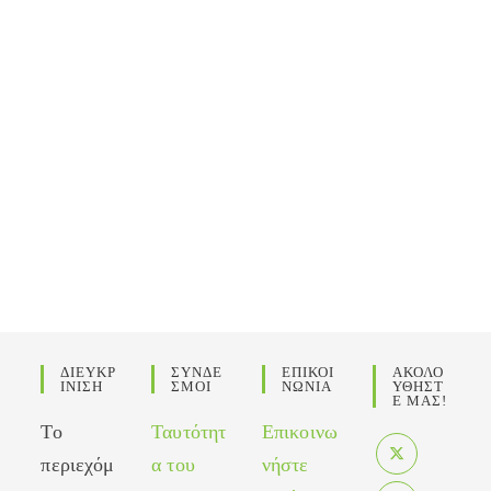
ΔΙΕΥΚΡ
ΣΥΝΔΕ
ΕΠΙΚΟΙ
ΑΚΟΛΟ
ΙΝΙΣΗ
ΣΜΟΙ
ΝΩΝΙΑ
ΥΘΗΣΤ
Ε ΜΑΣ!
Το
Ταυτότητ
Επικοινω
περιεχόμ
α του
νήστε
Opens