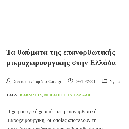
Τα θαύματα της επανορθωτικής
μικροχειρουργικής στην Ελλάδα
Post
Post
Post
Συντακτική ομάδα Care.gr
09/10/2001
Yγεία
author:
published:
category:
TAGS
:
ΚΑΚΏΣΕΙΣ
,
ΝΈΑ ΑΠΌ ΤΗΝ ΕΛΛΆΔΑ
H χειρουργική χεριού και η επανορθωτική
μικροχειρουργική, οι οποίες αποτελούν τη
μεγαλύτερη κατάκτηση της ορθοπαιδικής, της