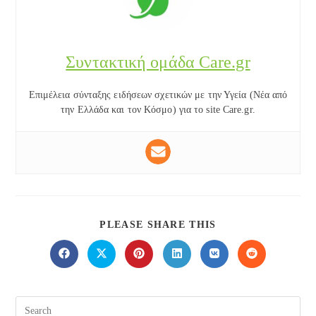
Συντακτική ομάδα Care.gr
Επιμέλεια σύνταξης ειδήσεων σχετικών με την Υγεία (Νέα από
την Ελλάδα και τον Κόσμο) για το site Care.gr.
SHARE
PLEASE SHARE THIS
THIS
CONTENT
Opens
Opens
Opens
Opens
Opens
Opens
in
in
in
in
in
in
a
a
a
a
a
a
new
new
new
new
new
new
window
window
window
window
window
window