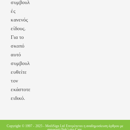
συμβουλ
ές
κανενός
είδους.
Για το
σκοπό
αυτό
συμβουλ
ευθείτε
τον
εκάστοτε
ειδικό.
Copyright © 1997 - 2025 -
MediSign Ltd
Επιτρέπεται η αναδημοσίευση άρθρου με
αναφορά (link) στο Care.