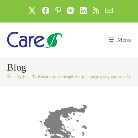
Skip
to
content
Menu
Blog
>
Yγεία
>
Τα θαύματα της επανορθωτικής μικροχειρουργικής στην Ελλάδ