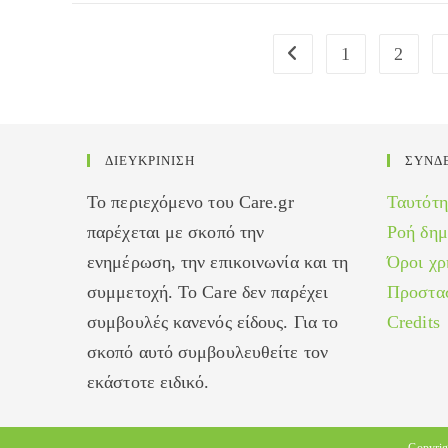
κορυφή
του
1
2
Go to the previous page
παγόβουνου
ΔΙΕΥΚΡΙΝΙΣΗ
ΣΥΝΔ
Το περιεχόμενο του Care.gr
Ταυτότη
παρέχεται με σκοπό την
Ροή δη
ενημέρωση, την επικοινωνία και τη
Όροι χρ
συμμετοχή. Το Care δεν παρέχει
Προστα
συμβουλές κανενός είδους. Για το
Credits
σκοπό αυτό συμβουλευθείτε τον
εκάστοτε ειδικό.