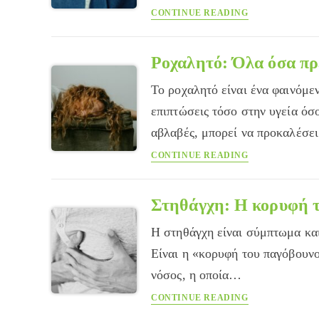
Οι
CONTINUE READING
και
Επιπτώσεις
γιατί.
της
Παχυσαρκίας
Ροχαλητό: Όλα όσα πρέ
στην
Το ροχαλητό είναι ένα φαινόμε
Αρθρίτιδα
Γόνατος
επιπτώσεις τόσο στην υγεία όσο
αβλαβές, μπορεί να προκαλέσ
Ροχαλητό:
CONTINUE READING
Όλα
όσα
πρέπει
Στηθάγχη: Η κορυφή 
να
Η στηθάγχη είναι σύμπτωμα και
γνωρίζετε
Είναι η «κορυφή του παγόβουνο
νόσος, η οποία…
Στηθάγχη:
CONTINUE READING
Η