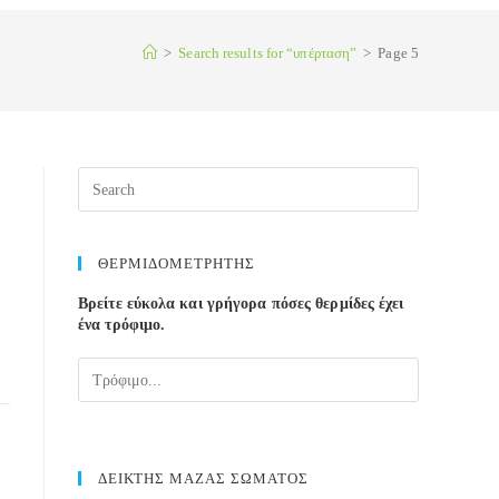
>
Search results for
“υπέρταση”
>
Page 5
Press
Escape
to
close
r
ΘΕΡΜΙΔΟΜΕΤΡΗΤΗΣ
the
Βρείτε εύκολα και γρήγορα πόσες θερμίδες έχει
search
ένα τρόφιμο.
panel.
ΔΕΙΚΤΗΣ ΜΑΖΑΣ ΣΩΜΑΤΟΣ
υ