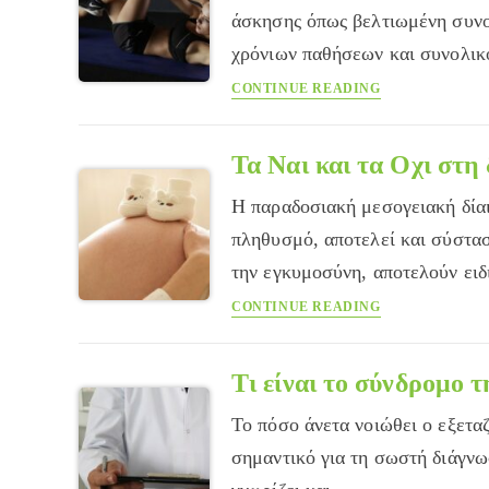
βoηθήσει
άσκησης όπως βελτιωμένη συνολ
ο
χρόνιων παθήσεων και συνολι
Ωτορινολαρυγγολ
Οφέλη
CONTINUE READING
και
Κίνδυνοι
της
Τα Ναι και τα Οχι στη
Άσκησης
Η παραδοσιακή μεσογειακή δίαι
στις
Γυναίκες
πληθυσμό, αποτελεί και σύστασ
την εγκυμοσύνη, αποτελούν ει
Τα
CONTINUE READING
Ναι
και
τα
Τι είναι το σύνδρομο 
Οχι
Το πόσο άνετα νοιώθει ο εξεταζ
στη
διατροφή
σημαντικό για τη σωστή διάγνω
της