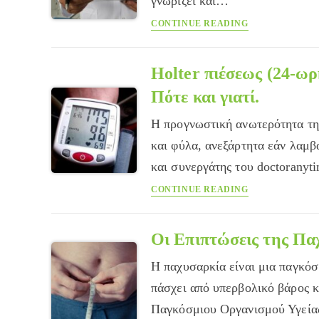
γνωρίζει και…
εγκύου
Τι
CONTINUE READING
είναι
το
σύνδρομο
Holter πιέσεως (24-ω
της
Πότε και γιατί.
άσπρης
μπλούζας;
Η προγνωστική ανωτερότητα της
και φύλα, ανεξάρτητα εάν λαμβ
και συνεργάτης του doctorany
Holter
CONTINUE READING
πιέσεως
(24-
ωρη
Οι Επιπτώσεις της Πα
καταγραφή
Η παχυσαρκία είναι μια παγκό
της
αρτηριακής
πάσχει από υπερβολικό βάρος κ
πιέσεως).
Παγκόσμιου Οργανισμού Υγεί
Πότε