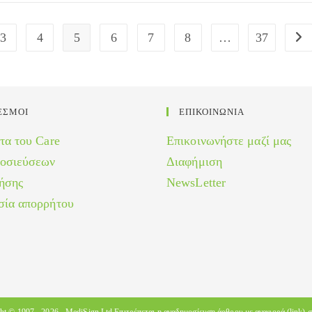
3
4
5
6
7
8
…
37
Go 
ΕΣΜΟΙ
ΕΠΙΚΟΙΝΩΝΙΑ
τα του Care
Επικοινωνήστε μαζί μας
μοσιεύσεων
Διαφήμιση
ήσης
NewsLetter
σία απορρήτου