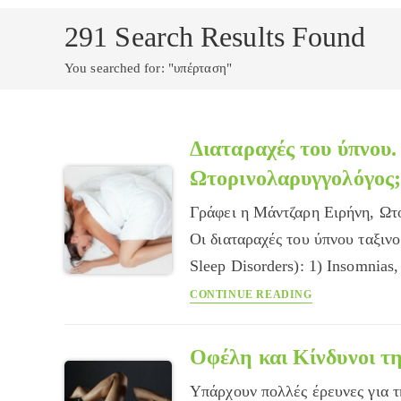
291
Search Results Found
You searched for: "υπέρταση"
Διαταραχές του ύπνου.
Ωτορινολαρυγγολόγος
Γράφει η Μάντζαρη Ειρήνη, Ωτ
Οι διαταραχές του ύπνου ταξιν
Sleep Disorders): 1) Insomnias
Διαταραχές
CONTINUE READING
του
ύπνου.
Πότε
Οφέλη και Κίνδυνοι τη
μπορεί
Υπάρχουν πολλές έρευνες για τ
να