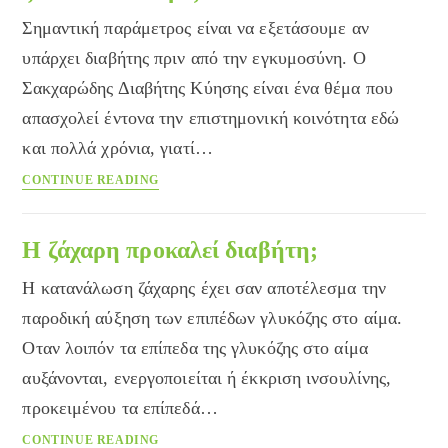
Σημαντική παράμετρος είναι να εξετάσουμε αν
υπάρχει διαβήτης πριν από την εγκυμοσύνη. Ο
Σακχαρώδης Διαβήτης Κύησης είναι ένα θέμα που
απασχολεί έντονα την επιστημονική κοινότητα εδώ
και πολλά χρόνια, γιατί…
Σακχαρώδης
CONTINUE READING
διαβήτης
κύησης:
η
Η ζάχαρη προκαλεί διαβήτη;
σωστή
Η κατανάλωση ζάχαρης έχει σαν αποτέλεσμα την
παρακολούθηση
πρέπει
παροδική αύξηση των επιπέδων γλυκόζης στο αίμα.
να
Οταν λοιπόν τα επίπεδα της γλυκόζης στο αίμα
ξεκινά
αυξάνονται, ενεργοποιείται ή έκκριση ινσουλίνης,
από
νωρίς
προκειμένου τα επίπεδά…
Η
CONTINUE READING