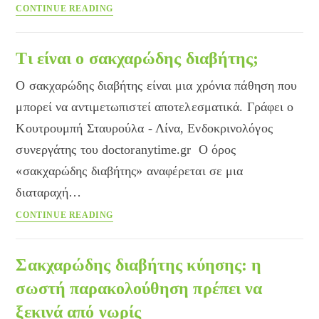
Σακχαρώδης
CONTINUE READING
διαβήτης:
Μάθε
και
Τι είναι ο σακχαρώδης διαβήτης;
προφυλάξου
Ο σακχαρώδης διαβήτης είναι μια χρόνια πάθηση που
μπορεί να αντιμετωπιστεί αποτελεσματικά. Γράφει ο
Κουτρουμπή Σταυρούλα - Λίνα, Ενδοκρινολόγος
συνεργάτης του doctoranytime.gr Ο όρος
«σακχαρώδης διαβήτης» αναφέρεται σε μια
διαταραχή…
Τι
CONTINUE READING
είναι
ο
σακχαρώδης
Σακχαρώδης διαβήτης κύησης: η
διαβήτης;
σωστή παρακολούθηση πρέπει να
ξεκινά από νωρίς