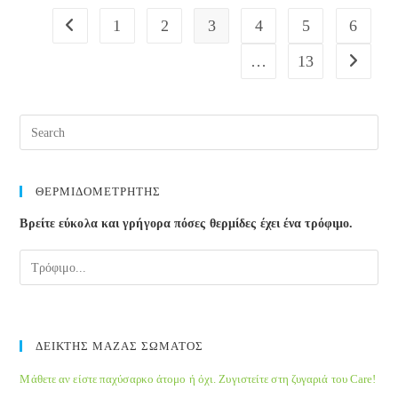
ανακάλυψης
1
2
3
4
5
6
Go to the previous page
της
Σωματοτροπίνης
…
13
Go to the
Pre
Esc
to
clos
ΘΕΡΜΙΔΟΜΕΤΡΗΤΗΣ
the
Βρείτε εύκολα και γρήγορα πόσες θερμίδες έχει ένα τρόφιμο.
sea
pane
ΔΕΙΚΤΗΣ ΜΑΖΑΣ ΣΩΜΑΤΟΣ
Μάθετε αν είστε παχύσαρκο άτομο ή όχι. Ζυγιστείτε στη ζυγαριά του Care!