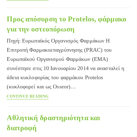
ζάχαρη
προκαλεί
διαβήτη;
Προς απόσυρση το Protelos, φάρμακο
για την οστεοπόρωση
Πηγή: Ευρωπαϊκός Οργανισμός Φαρμάκων Η
Επιτροπή Φαρμακοεπαγρύπνησης (PRAC) του
Ευρωπαϊκού Οργανισμού Φαρμάκων (EMA)
συνέστησε στις 10 Ιανουαρίου 2014 να ανασταλεί η
άδεια κυκλοφορίας του φαρμάκου Protelos
(κυκλοφορεί και ως Osseor)…
Προς
CONTINUE READING
απόσυρση
το
Protelos,
Αθλητική δραστηριότητα και
φάρμακο
διατροφή
για
την