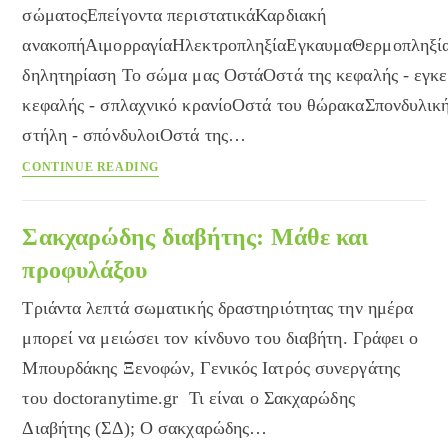
σώματοςΕπείγοντα περιστατικάΚαρδιακή
ανακοπήΑιμορραγίαΗλεκτροπληξίαΕγκαυμαΘερμοπληξί
δηλητηρίαση Το σώμα μας ΟστάΟστά της κεφαλής - εγκε
κεφαλής - σπλαχνικό κρανίοΟστά του θώρακαΣπονδυλικ
στήλη - σπόνδυλοιΟστά της…
Εγκυκλοπαίδεια
CONTINUE READING
του
Care
Σακχαρώδης διαβήτης: Μάθε και
προφυλάξου
Τριάντα λεπτά σωματικής δραστηριότητας την ημέρα
μπορεί να μειώσει τον κίνδυνο του διαβήτη. Γράφει ο
Μπουρδάκης Ξενοφών, Γενικός Ιατρός συνεργάτης
του doctoranytime.gr Τι είναι ο Σακχαρώδης
Διαβήτης (ΣΔ); Ο σακχαρώδης…