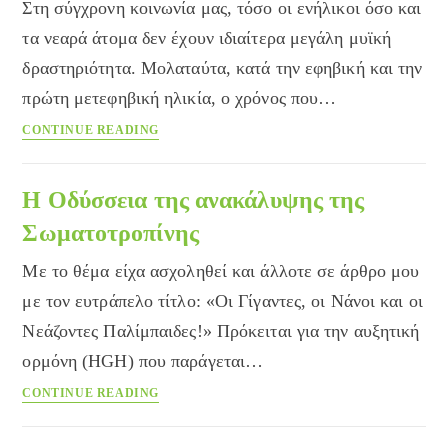
Στη σύγχρονη κοινωνία μας, τόσο οι ενήλικοι όσο και
οστεοπόρωση
τα νεαρά άτομα δεν έχουν ιδιαίτερα μεγάλη μυϊκή
δραστηριότητα. Μολαταύτα, κατά την εφηβική και την
πρώτη μετεφηβική ηλικία, ο χρόνος που…
Αθλητική
CONTINUE READING
δραστηριότητα
και
διατροφή
Η Οδύσσεια της ανακάλυψης της
Σωματοτροπίνης
Με το θέμα είχα ασχοληθεί και άλλοτε σε άρθρο μου
με τον ευτράπελο τίτλο: «Οι Γίγαντες, οι Νάνοι και οι
Νεάζοντες Παλίμπαιδες!» Πρόκειται για την αυξητική
ορμόνη (HGH) που παράγεται…
Η
CONTINUE READING
Οδύσσεια
της