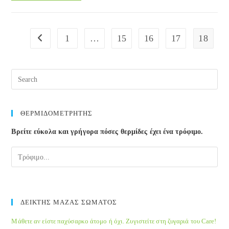
μια
επανάσταση
για
1
…
15
16
17
18
Go to the previous page
το
δέρμα
Pre
Esc
to
clos
ΘΕΡΜΙΔΟΜΕΤΡΗΤΗΣ
the
Βρείτε εύκολα και γρήγορα πόσες θερμίδες έχει ένα τρόφιμο.
sea
pane
ΔΕΙΚΤΗΣ ΜΑΖΑΣ ΣΩΜΑΤΟΣ
Μάθετε αν είστε παχύσαρκο άτομο ή όχι. Ζυγιστείτε στη ζυγαριά του Care!