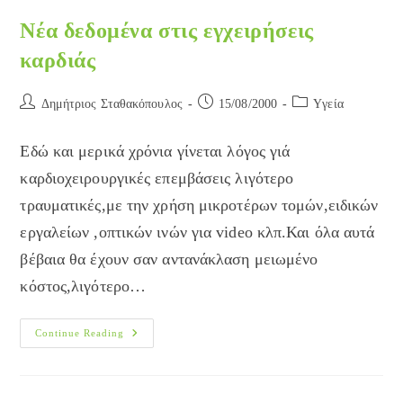
Νέα δεδομένα στις εγχειρήσεις
καρδιάς
Post
Post
Post
Δημήτριος Σταθακόπουλος
15/08/2000
Yγεία
author:
published:
category:
Εδώ και μερικά χρόνια γίνεται λόγος γιά
καρδιοχειρουργικές επεμβάσεις λιγότερο
τραυματικές,με την χρήση μικροτέρων τομών,ειδικών
εργαλείων ,οπτικών ινών για video κλπ.Και όλα αυτά
βέβαια θα έχουν σαν αντανάκλαση μειωμένο
κόστος,λιγότερο…
Νέα
Continue Reading
Δεδομένα
Στις
Εγχειρήσεις
Καρδιάς