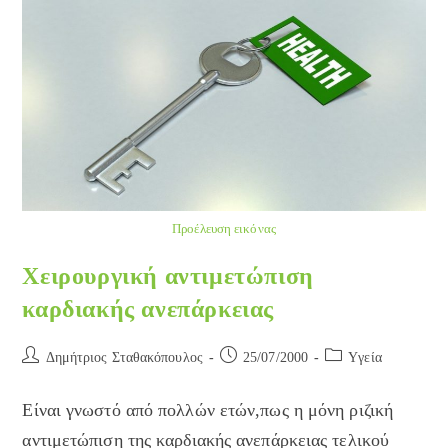
Προέλευση εικόνας
Χειρουργική αντιμετώπιση
καρδιακής ανεπάρκειας
Post
Post
Post
Δημήτριος Σταθακόπουλος
25/07/2000
Yγεία
author:
published:
category:
Είναι γνωστό από πολλών ετών,πως η μόνη ριζική
αντιμετώπιση της καρδιακής ανεπάρκειας τελικού