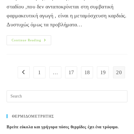
σταδίου ,που δεν ανταποκρίνεται στη συμβατική
φαρμακευτική αγωγή , είναι η μεταμόσχευση καρδιάς.
Δυστυχώς όμως τα προβλήματα…
Χειρουργική
Continue Reading
Αντιμετώπιση
Καρδιακής
Ανεπάρκειας
1
…
17
18
19
20
Go to the previous page
ΘΕΡΜΙΔΟΜΕΤΡΗΤΗΣ
Βρείτε εύκολα και γρήγορα πόσες θερμίδες έχει ένα τρόφιμο.