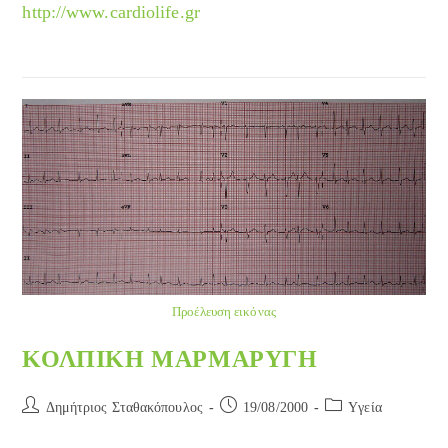
http://www.cardiolife.gr
Προέλευση εικόνας
ΚΟΛΠΙΚΗ ΜΑΡΜΑΡΥΓΗ
Post
Post
Post
Δημήτριος Σταθακόπουλος
19/08/2000
Yγεία
author:
published:
category: