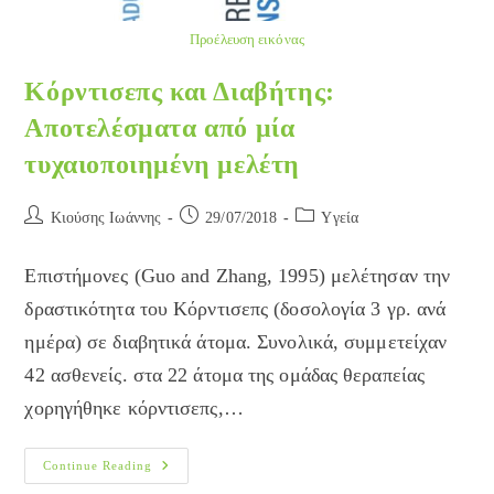
Προέλευση εικόνας
Κόρντισεπς και Διαβήτης:
Αποτελέσματα από μία
τυχαιοποιημένη μελέτη
Post
Post
Post
Κιούσης Ιωάννης
29/07/2018
Yγεία
author:
published:
category:
Επιστήμονες (Guo and Zhang, 1995) μελέτησαν την
δραστικότητα του Κόρντισεπς (δοσολογία 3 γρ. ανά
ημέρα) σε διαβητικά άτομα. Συνολικά, συμμετείχαν
42 ασθενείς. στα 22 άτομα της ομάδας θεραπείας
χορηγήθηκε κόρντισεπς,…
Κόρντισεπς
Continue Reading
Και