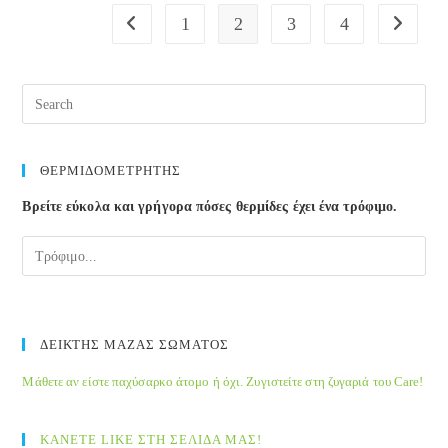
1
2
3
4
Go to the previous page
Go to the
ΘΕΡΜΙΔΟΜΕΤΡΗΤΗΣ
Βρείτε εύκολα και γρήγορα πόσες θερμίδες έχει ένα τρόφιμο.
ΔΕΙΚΤΗΣ ΜΑΖΑΣ ΣΩΜΑΤΟΣ
Μάθετε αν είστε παχύσαρκο άτομο ή όχι. Ζυγιστείτε στη ζυγαριά του Care!
ΚΑΝΕΤΕ LIKE ΣΤΗ ΣΕΛΙΔΑ ΜΑΣ!