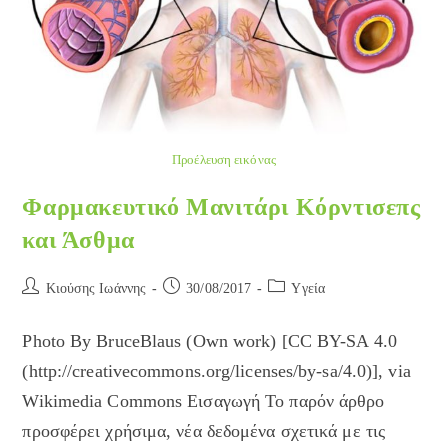
Προέλευση εικόνας
Φαρμακευτικό Μανιτάρι Κόρντισεπς
και Άσθμα
Post
Post
Post
Κιούσης Ιωάννης
30/08/2017
Yγεία
author:
published:
category:
Photo By BruceBlaus (Own work) [CC BY-SA 4.0
(http://creativecommons.org/licenses/by-sa/4.0)], via
Wikimedia Commons Εισαγωγή Το παρόν άρθρο
προσφέρει χρήσιμα, νέα δεδομένα σχετικά με τις