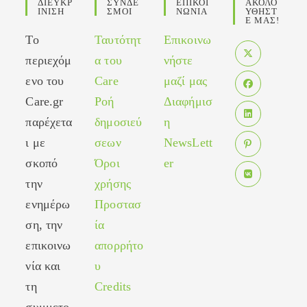
ΔΙΕΥΚΡ
ΣΥΝΔΕ
ΕΠΙΚΟΙ
ΑΚΟΛΟ
ΙΝΙΣΗ
ΣΜΟΙ
ΝΩΝΙΑ
ΥΘΗΣΤ
Ε ΜΑΣ!
Το
Ταυτότητ
Επικοινω
περιεχόμ
α του
νήστε
Opens
ενο του
Care
μαζί μας
in
Care.gr
Ροή
Διαφήμισ
Opens
a
in
παρέχετα
δημοσιεύ
η
new
Opens
a
tab
ι με
σεων
NewsLett
in
new
σκοπό
Όροι
er
Opens
a
tab
in
new
την
χρήσης
Opens
a
tab
ενημέρω
Προστασ
in
new
ση, την
ία
a
tab
new
επικοινω
απορρήτο
tab
νία και
υ
τη
Credits