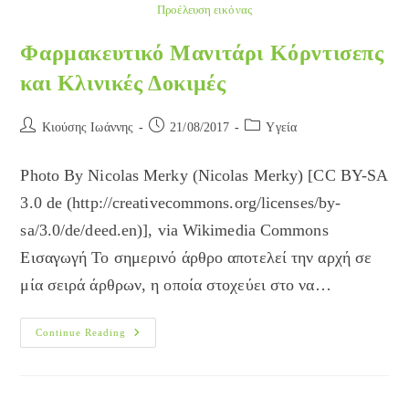
Προέλευση εικόνας
Φαρμακευτικό Μανιτάρι Κόρντισεπς
και Κλινικές Δοκιμές
Post
Post
Post
Κιούσης Ιωάννης
21/08/2017
Yγεία
author:
published:
category:
Photo By Nicolas Merky (Nicolas Merky) [CC BY-SA
3.0 de (http://creativecommons.org/licenses/by-
sa/3.0/de/deed.en)], via Wikimedia Commons
Εισαγωγή Το σημερινό άρθρο αποτελεί την αρχή σε
μία σειρά άρθρων, η οποία στοχεύει στο να…
Φαρμακευτικό
Continue Reading
Μανιτάρι
Κόρντισεπς
Και
Κλινικές
Δοκιμές