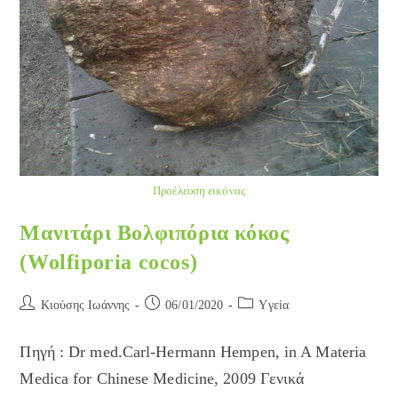
Προέλευση εικόνας
Μανιτάρι Βολφιπόρια κόκος
(Wolfiporia cocos)
Post
Post
Post
Κιούσης Ιωάννης
06/01/2020
Yγεία
author:
published:
category:
Πηγή : Dr med.Carl-Hermann Hempen, in A Materia
Medica for Chinese Medicine, 2009 Γενικά