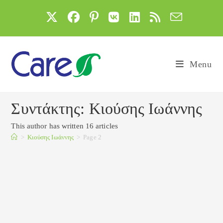
Skip
to
content
Menu
Συντάκτης:
Κιούσης Ιωάννης
This author has written 16 articles
>
Κιούσης Ιωάννης
>
Page 2