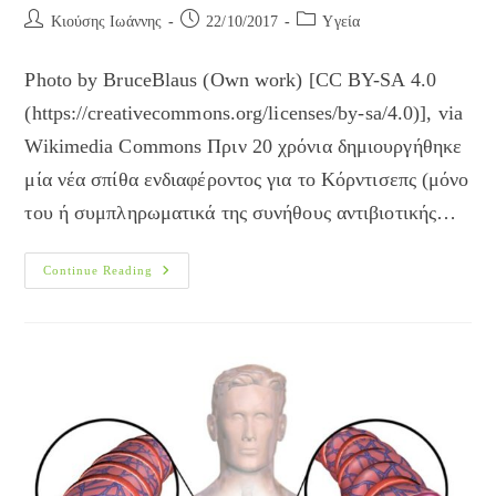
Post
Post
Post
Κιούσης Ιωάννης
22/10/2017
Yγεία
author:
published:
category:
Photo by BruceBlaus (Own work) [CC BY-SA 4.0
(https://creativecommons.org/licenses/by-sa/4.0)], via
Wikimedia Commons Πριν 20 χρόνια δημιουργήθηκε
μία νέα σπίθα ενδιαφέροντος για το Κόρντισεπς (μόνο
του ή συμπληρωματικά της συνήθους αντιβιοτικής…
Φαρμακευτικό
Continue Reading
Μανιτάρι
Κόρντισεπς
Και
Χρόνια
Βρογχίτιδα