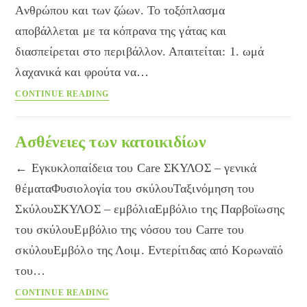
Ανθρώπου και των ζώων. Το τοξόπλασμα
αποβάλλεται με τα κόπρανα της γάτας και
διασπείρεται στο περιβάλλον. Απαιτείται: 1. ωμά
λαχανικά και φρούτα να…
Προφύλαξη
CONTINUE READING
από
το
Τοξόπλασμα
Ασθένειες των κατοικιδίων
← Εγκυκλοπαίδεια του Care ΣΚΥΛΟΣ – γενικά
θέματαΦυσιολογία του σκύλουΤαξινόμηση του
ΣκύλουΣΚΥΛΟΣ – εμβόλιαΕμβόλιο της Παρβοϊωσης
του σκύλουΕμβόλιο της νόσου του Carre του
σκύλουΕμβόλο της Λοιμ. Εντερίτιδας από Κορωναϊό
του…
Ασθένειες
CONTINUE READING
των