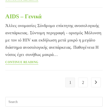
από
τις
Σκνίπες
AIDS – Γενικά
Άλλες ονομασίες Σύνδρομο επίκτητης ανοσολογικής
ανεπάρκειας. Σύντομη περιγραφή - ορισμός Μόλυνση
με τον ιό HIV και εκδήλωση μετά μικρό η μεγάλο
διάστημα ανοσολογικής ανεπάρκειας. Παθογένεια Η
νόσος έχει συνήθως μακρά…
AIDS
CONTINUE READING
–
Γενικά
1
2
Go to the