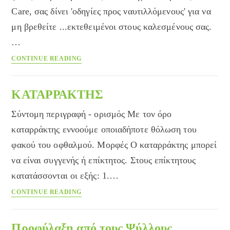
Care, σας δίνει 'οδηγίες προς ναυτιλλόμενους' για να
μη βρεθείτε ...εκτεθειμένοι στους καλεσμένους σας.
…
Χρήσιμες
CONTINUE READING
συμβουλές
για
το
ΚΑΤΑΡΡΑΚΤΗΣ
Πασχαλινό
Σύντομη περιγραφή - ορισμός Με τον όρο
Τραπέζι
καταρράκτης εννοούμε οποιαδήποτε θόλωση του
φακού του οφθαλμού. Μορφές Ο καταρράκτης μπορεί
να είναι συγγενής ή επίκτητος. Στους επίκτητους
κατατάσσονται οι εξής: 1.…
ΚΑΤΑΡΡΑΚΤΗΣ
CONTINUE READING
Προφύλαξη από τους Ψύλλους