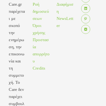
in
Care.gr
Ροή
Διαφήμισ
Opens
a
in
παρέχετα
δημοσιεύ
η
new
Opens
a
tab
ι με
σεων
NewsLett
in
new
σκοπό
Όροι
er
Opens
a
tab
in
new
την
χρήσης
Opens
a
tab
ενημέρω
Προστασ
in
new
ση, την
ία
a
tab
new
επικοινω
απορρήτο
tab
νία και
υ
τη
Credits
συμμετο
χή. Το
Care δεν
παρέχει
συμβουλ