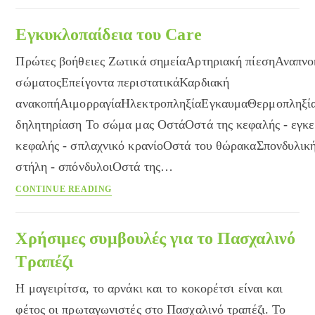
κατοικιδίων
Εγκυκλοπαίδεια του Care
Πρώτες βοήθειες Ζωτικά σημείαΑρτηριακή πίεσηΑναπν
σώματοςΕπείγοντα περιστατικάΚαρδιακή
ανακοπήΑιμορραγίαΗλεκτροπληξίαΕγκαυμαΘερμοπληξί
δηλητηρίαση Το σώμα μας ΟστάΟστά της κεφαλής - εγκε
κεφαλής - σπλαχνικό κρανίοΟστά του θώρακαΣπονδυλικ
στήλη - σπόνδυλοιΟστά της…
Εγκυκλοπαίδεια
CONTINUE READING
του
Care
Χρήσιμες συμβουλές για το Πασχαλινό
Τραπέζι
Η μαγειρίτσα, το αρνάκι και το κοκορέτσι είναι και
φέτος οι πρωταγωνιστές στο Πασχαλινό τραπέζι. Το