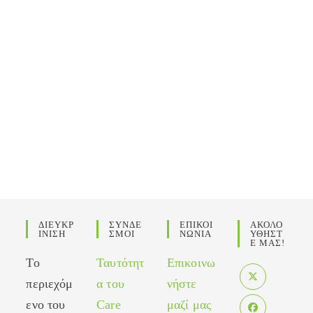
ΔΙΕΥΚΡ
ΣΥΝΔΕ
ΕΠΙΚΟΙ
ΑΚΟΛΟ
ΙΝΙΣΗ
ΣΜΟΙ
ΝΩΝΙΑ
ΥΘΗΣΤ
Ε ΜΑΣ!
Το
Ταυτότητ
Επικοινω
περιεχόμ
α του
νήστε
Opens
ενο του
Care
μαζί μας