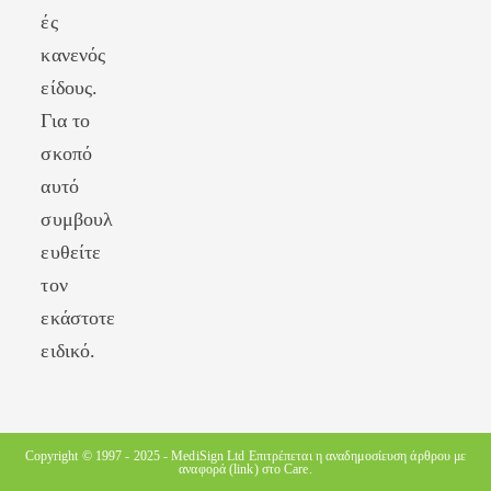
ές
κανενός
είδους.
Για το
σκοπό
αυτό
συμβουλ
ευθείτε
τον
εκάστοτε
ειδικό.
Copyright © 1997 - 2025 -
MediSign Ltd
Επιτρέπεται η αναδημοσίευση άρθρου με
αναφορά (link) στο Care.