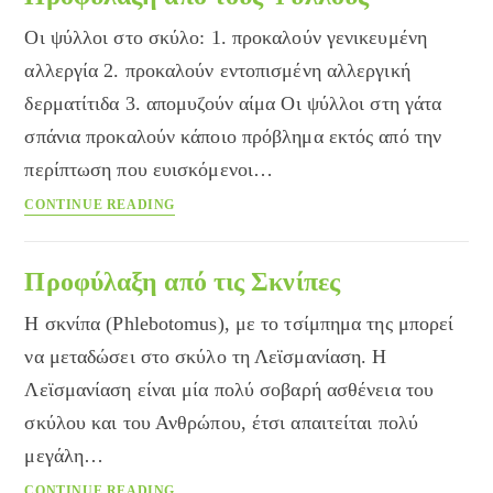
Οι ψύλλοι στο σκύλο: 1. προκαλούν γενικευμένη
αλλεργία 2. προκαλούν εντοπισμένη αλλεργική
δερματίτιδα 3. απομυζούν αίμα Οι ψύλλοι στη γάτα
σπάνια προκαλούν κάποιο πρόβλημα εκτός από την
περίπτωση που ευισκόμενοι…
Προφύλαξη
CONTINUE READING
από
τους
Ψύλλους
Προφύλαξη από τις Σκνίπες
Η σκνίπα (Phlebotomus), με το τσίμπημα της μπορεί
να μεταδώσει στο σκύλο τη Λεϊσμανίαση. Η
Λεϊσμανίαση είναι μία πολύ σοβαρή ασθένεια του
σκύλου και του Ανθρώπου, έτσι απαιτείται πολύ
μεγάλη…
Προφύλαξη
CONTINUE READING