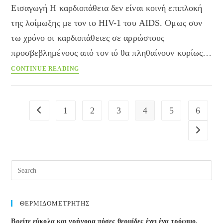
Εισαγωγή Η καρδιοπάθεια δεν είναι κοινή επιπλοκή
της λοίμωξης με τον ιο HIV-1 του AIDS. Ομως συν
τω χρόνο οι καρδιοπάθειες σε αρρώστους
προσβεβλημένους από τον ιό θα πληθαίνουν κυρίως…
AIDS
CONTINUE READING
και
καρδιοπάθεια
1
2
3
4
5
6
Go to the previous page
Go to the
ΘΕΡΜΙΔΟΜΕΤΡΗΤΗΣ
Βρείτε εύκολα και γρήγορα πόσες θερμίδες έχει ένα τρόφιμο.