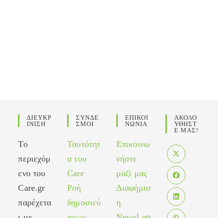
ΔΙΕΥΚΡ
ΣΥΝΔΕ
ΕΠΙΚΟΙ
ΑΚΟΛΟ
ΙΝΙΣΗ
ΣΜΟΙ
ΝΩΝΙΑ
ΥΘΗΣΤ
Ε ΜΑΣ!
Το
Ταυτότητ
Επικοινω
περιεχόμ
α του
νήστε
Opens
ενο του
Care
μαζί μας
in
Care.gr
Ροή
Διαφήμισ
Opens
a
in
παρέχετα
δημοσιεύ
η
new
Opens
a
tab
ι με
σεων
NewsLett