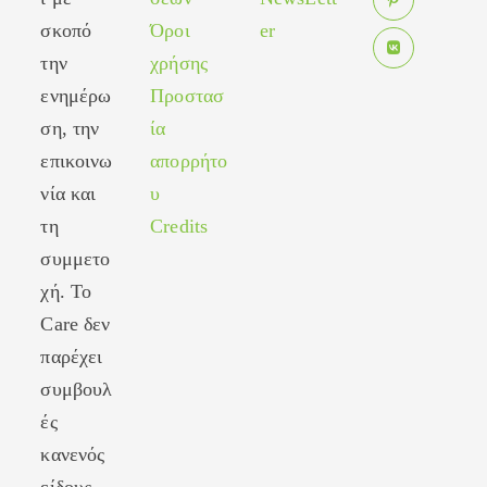
in
new
σκοπό
Όροι
er
Opens
a
tab
in
new
την
χρήσης
Opens
a
tab
ενημέρω
Προστασ
in
new
ση, την
ία
a
tab
new
επικοινω
απορρήτο
tab
νία και
υ
τη
Credits
συμμετο
χή. Το
Care δεν
παρέχει
συμβουλ
ές
κανενός