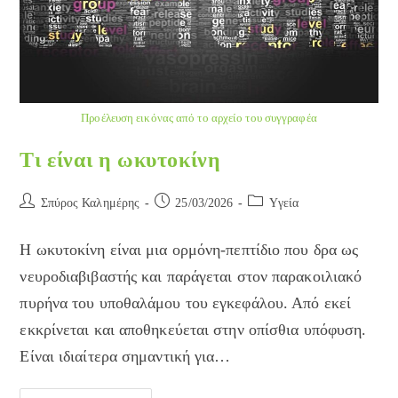
Προέλευση εικόνας από το αρχείο του συγγραφέα
Τι είναι η ωκυτοκίνη
Post
Post
Post
Σπύρος Καλημέρης
25/03/2026
Yγεία
author:
published:
category:
Η ωκυτοκίνη είναι μια ορμόνη-πεπτίδιο που δρα ως
νευροδιαβιβαστής και παράγεται στον παρακοιλιακό
πυρήνα του υποθαλάμου του εγκεφάλου. Από εκεί
εκκρίνεται και αποθηκεύεται στην οπίσθια υπόφυση.
Είναι ιδιαίτερα σημαντική για…